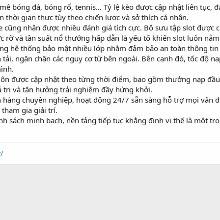
mê bóng đá, bóng rổ, tennis… Tỷ lệ kèo được cập nhật liên tục, 
n thời gian thực tùy theo chiến lược và sở thích cá nhân.
e cũng nhận được nhiều đánh giá tích cực. Bộ sưu tập slot được
c rỡ và tần suất nổ thưởng hấp dẫn là yếu tố khiến slot luôn nằ
ng hệ thống bảo mật nhiều lớp nhằm đảm bảo an toàn thông tin t
n tải, ngăn chặn các nguy cơ từ bên ngoài. Bên cạnh đó, tốc độ 
mình.
ôn được cập nhật theo từng thời điểm, bao gồm thưởng nạp đầu, 
á trị và tận hưởng trải nghiệm đầy hứng khởi.
hàng chuyên nghiệp, hoạt động 24/7 sẵn sàng hỗ trợ mọi vấn đề 
ham gia giải trí.
nh sách minh bạch, nền tảng tiếp tục khẳng định vị thế là một 
/