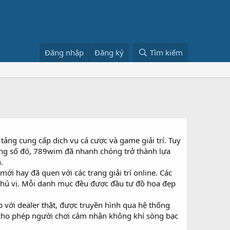
Đăng nhập
Đăng ký
Tìm kiếm
 tảng cung cấp dịch vụ cá cược và game giải trí. Tuy
ong số đó, 789wim đã nhanh chóng trở thành lựa
.
ới hay đã quen với các trang giải trí online. Các
 thú vị. Mỗi danh mục đều được đầu tư đồ họa đẹp
 với dealer thật, được truyền hình qua hệ thống
, cho phép người chơi cảm nhận không khí sòng bạc