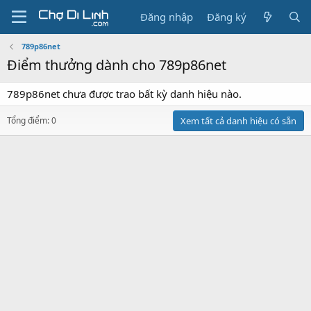
Đăng nhập
Đăng ký
789p86net
Điểm thưởng dành cho 789p86net
789p86net chưa được trao bất kỳ danh hiệu nào.
Tổng điểm: 0
Xem tất cả danh hiệu có sẵn