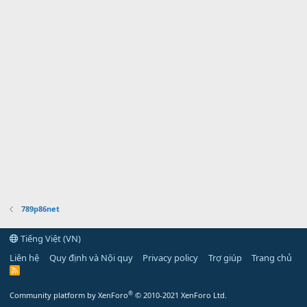
789p86net
Tiếng Việt (VN)
Liên hệ
Quy định và Nội quy
Privacy policy
Trợ giúp
Trang chủ
R
S
S
®
Community platform by XenForo
© 2010-2021 XenForo Ltd.