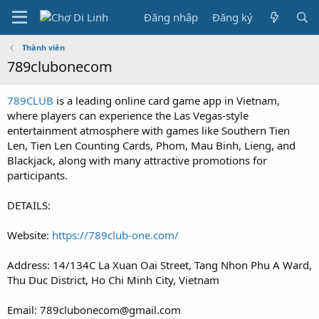
Đăng nhập
Đăng ký
Thành viên
789clubonecom
789CLUB
is a leading online card game app in Vietnam,
where players can experience the Las Vegas-style
entertainment atmosphere with games like Southern Tien
Len, Tien Len Counting Cards, Phom, Mau Binh, Lieng, and
Blackjack, along with many attractive promotions for
participants.
DETAILS:
Website:
https://789club-one.com/
Address: 14/134C La Xuan Oai Street, Tang Nhon Phu A Ward,
Thu Duc District, Ho Chi Minh City, Vietnam
Email: 789clubonecom@gmail.com