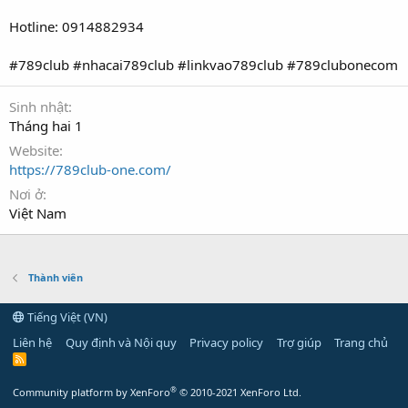
Hotline: 0914882934
#789club #nhacai789club #linkvao789club #789clubonecom
Sinh nhật
Tháng hai 1
Website
https://789club-one.com/
Nơi ở
Việt Nam
Thành viên
Tiếng Việt (VN)
Liên hệ
Quy định và Nội quy
Privacy policy
Trợ giúp
Trang chủ
R
S
S
®
Community platform by XenForo
© 2010-2021 XenForo Ltd.