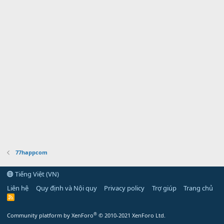
77happcom
Tiếng Việt (VN)
Liên hệ
Quy định và Nội quy
Privacy policy
Trợ giúp
Trang chủ
R
S
S
®
Community platform by XenForo
© 2010-2021 XenForo Ltd.