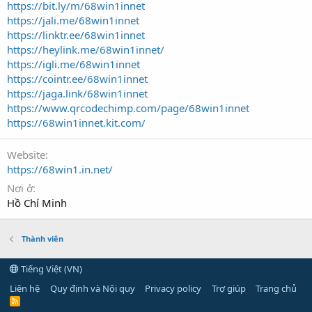
https://bit.ly/m/68win1innet
https://jali.me/68win1innet
https://linktr.ee/68win1innet
https://heylink.me/68win1innet/
https://igli.me/68win1innet
https://cointr.ee/68win1innet
https://jaga.link/68win1innet
https://www.qrcodechimp.com/page/68win1innet
https://68win1innet.kit.com/
Website
https://68win1.in.net/
Nơi ở
Hồ Chí Minh
Thành viên
Tiếng Việt (VN)
Liên hệ
Quy định và Nội quy
Privacy policy
Trợ giúp
Trang chủ
R
S