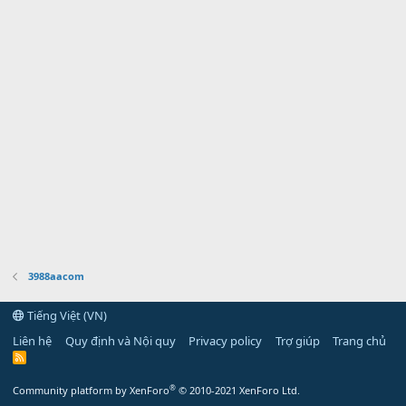
3988aacom
Tiếng Việt (VN)
Liên hệ
Quy định và Nội quy
Privacy policy
Trợ giúp
Trang chủ
R
S
S
®
Community platform by XenForo
© 2010-2021 XenForo Ltd.