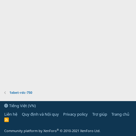
1xbet-rdc-750
Tiếng Việt (VN)
Liên hệ
Quy định và Nội quy
Privacy policy
Trợ giúp
Trang chủ
R
S
S
®
Community platform by XenForo
© 2010-2021 XenForo Ltd.