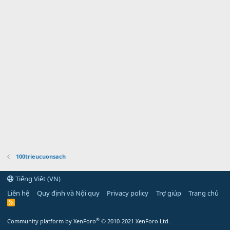
100trieucuonsach
Tiếng Việt (VN)
Liên hệ
Quy định và Nội quy
Privacy policy
Trợ giúp
Trang chủ
R
S
S
®
Community platform by XenForo
© 2010-2021 XenForo Ltd.