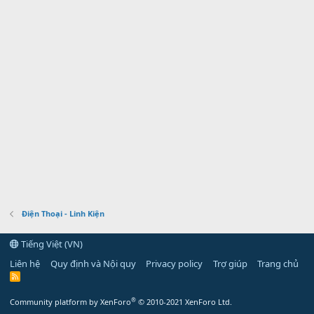
Điện Thoại - Linh Kiện
Tiếng Việt (VN)
Liên hệ
Quy định và Nội quy
Privacy policy
Trợ giúp
Trang chủ
R
S
S
®
Community platform by XenForo
© 2010-2021 XenForo Ltd.