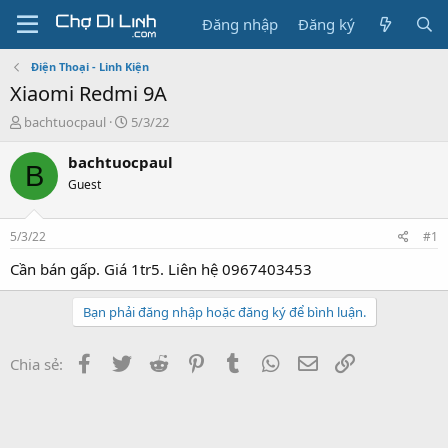
Đăng nhập
Đăng ký
Điện Thoại - Linh Kiện
Xiaomi Redmi 9A
T
N
bachtuocpaul
5/3/22
h
g
r
à
bachtuocpaul
B
e
y
Guest
a
g
d
ử
s
i
5/3/22
#1
t
a
Cần bán gấp. Giá 1tr5. Liên hệ 0967403453
r
t
Bạn phải đăng nhập hoặc đăng ký để bình luận.
e
r
Facebook
Twitter
Reddit
Pinterest
Tumblr
WhatsApp
Email
Link
Chia sẻ: