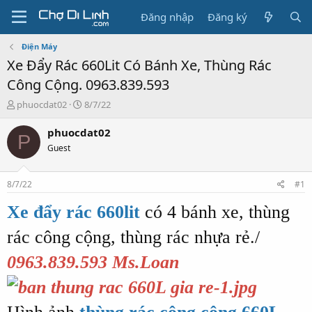
Đăng nhập
Đăng ký
Điện Máy
Xe Đẩy Rác 660Lit Có Bánh Xe, Thùng Rác
Công Cộng. 0963.839.593
T
N
phuocdat02
8/7/22
h
g
r
à
phuocdat02
P
e
y
Guest
a
g
d
ử
s
i
8/7/22
#1
t
a
Xe đẩy rác 660lit
có 4 bánh xe, thùng
r
t
rác công cộng, thùng rác nhựa rẻ./
e
r
0963.839.593 Ms.Loan