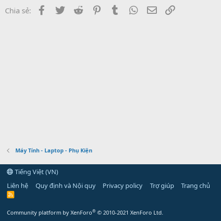
Facebook
Twitter
Reddit
Pinterest
Tumblr
WhatsApp
Email
Link
Chia sẻ:
Máy Tính - Laptop - Phụ Kiện
Tiếng Việt (VN)
Liên hệ
Quy định và Nội quy
Privacy policy
Trợ giúp
Trang chủ
R
S
S
®
Community platform by XenForo
© 2010-2021 XenForo Ltd.