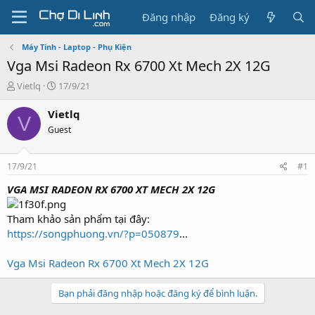
Đăng nhập
Đăng ký
Máy Tính - Laptop - Phụ Kiện
Vga Msi Radeon Rx 6700 Xt Mech 2X 12G
T
N
Vietlq
17/9/21
h
g
r
à
Vietlq
V
e
y
Guest
a
g
d
ử
s
i
17/9/21
#1
t
a
VGA MSI RADEON RX 6700 XT MECH 2X 12G
r
t
Tham khảo sản phẩm tại đây:
e
https://songphuong.vn/?p=050879
...
r
Vga Msi Radeon Rx 6700 Xt Mech 2X 12G
Bạn phải đăng nhập hoặc đăng ký để bình luận.