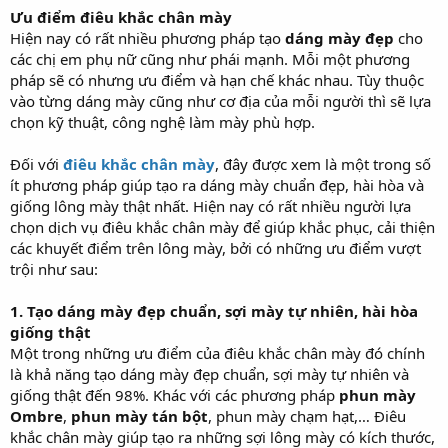
Ưu điểm điêu khắc chân mày
Hiện nay có rất nhiều phương pháp tạo
dáng mày đẹp
cho
các chị em phụ nữ cũng như phái mạnh. Mỗi một phương
pháp sẽ có nhưng ưu điểm và hạn chế khác nhau. Tùy thuộc
vào từng dáng mày cũng như cơ địa của mỗi người thì sẽ lựa
chọn kỹ thuật, công nghệ làm mày phù hợp.
Đối với
điêu khắc chân mày
, đây được xem là một trong số
ít phương pháp giúp tạo ra dáng mày chuẩn đẹp, hài hòa và
giống lông mày thật nhất. Hiện nay có rất nhiều người lựa
chọn dịch vụ điêu khắc chân mày để giúp khắc phục, cải thiện
các khuyết điểm trên lông mày, bởi có những ưu điểm vượt
trội như sau:
1. Tạo dáng mày đẹp chuẩn, sợi mày tự nhiên, hài hòa
giống thật
Một trong những ưu điểm của điêu khắc chân mày đó chính
là khả năng tạo dáng mày đẹp chuẩn, sợi mày tự nhiên và
giống thật đến 98%. Khác với các phương pháp
phun mày
Ombre
,
phun mày tán bột
, phun mày chạm hạt,… Điêu
khắc chân mày giúp tạo ra những sợi lông mày có kích thước,