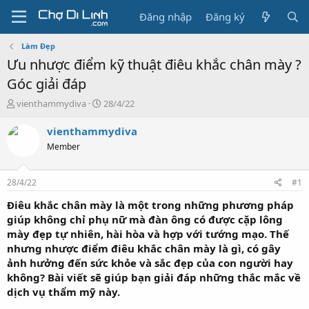
Đăng nhập
Đăng ký
Làm Đẹp
Ưu nhược điểm kỹ thuật điêu khắc chân mày ?
Góc giải đáp
T
N
vienthammydiva
28/4/22
h
g
r
à
vienthammydiva
e
y
Member
a
g
d
ử
s
i
28/4/22
#1
t
a
Điêu khắc chân mày là một trong những phương pháp
r
giúp không chỉ phụ nữ mà đàn ông có được cặp lông
t
mày đẹp tự nhiên, hài hòa và hợp với tướng mạo. Thế
e
nhưng nhược điểm điêu khắc chân mày là gì, có gây
r
ảnh hưởng đến sức khỏe và sắc đẹp của con người hay
không? Bài viết sẽ giúp bạn giải đáp những thắc mắc về
dịch vụ thẩm mỹ này.