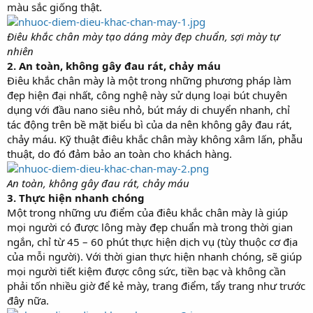
màu sắc giống thật.
Điêu khắc chân mày tạo dáng mày đẹp chuẩn, sợi mày tự
nhiên
2. An toàn, không gây đau rát, chảy máu
Điêu khắc chân mày là một trong những phương pháp làm
đẹp hiện đại nhất, công nghệ này sử dụng loại bút chuyên
dụng với đầu nano siêu nhỏ, bút máy di chuyển nhanh, chỉ
tác động trên bề mặt biểu bì của da nên không gây đau rát,
chảy máu. Kỹ thuật điêu khắc chân mày không xâm lấn, phẫu
thuật, do đó đảm bảo an toàn cho khách hàng.
An toàn, không gây đau rát, chảy máu
3. Thực hiện nhanh chóng
Một trong những ưu điểm của điêu khắc chân mày là giúp
mọi người có được lông mày đẹp chuẩn mà trong thời gian
ngắn, chỉ từ 45 – 60 phút thực hiện dịch vụ (tùy thuộc cơ địa
của mỗi người). Với thời gian thực hiện nhanh chóng, sẽ giúp
mọi người tiết kiệm được công sức, tiền bạc và không cần
phải tốn nhiều giờ để kẻ mày, trang điểm, tẩy trang như trước
đây nữa.