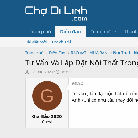
Trang chủ
Diễn đàn
Có gì mới
Thành
Bài viết mới
Tìm chủ đề
Trang chủ
Diễn đàn
RAO VẶT - MUA BÁN
Nội Thất - N
Tư Vấn Và Lắp Đặt Nội Thất Trong
T
N
Gia Bảo 2020
9/9/22
h
g
r
à
9/9/22
e
y
G
Tư vấn , lắp đặt nội thất gỗ cô
a
g
d
ử
Anh /Chị có nhu cầu thay đổi nộ
s
i
t
Gia Bảo 2020
a
r
Guest
t
e