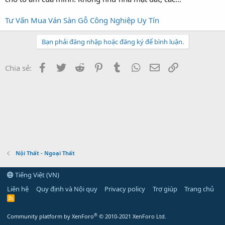
Tư Vấn Mua Ván Sàn Gỗ Công Nghiệp Uy Tín
Bạn phải đăng nhập hoặc đăng ký để bình luận.
Facebook
Twitter
Reddit
Pinterest
Tumblr
WhatsApp
Email
Link
Chia sẻ:
Nội Thất - Ngoại Thất
Tiếng Việt (VN)
Liên hệ
Quy định và Nội quy
Privacy policy
Trợ giúp
Trang chủ
R
S
S
®
Community platform by XenForo
© 2010-2021 XenForo Ltd.