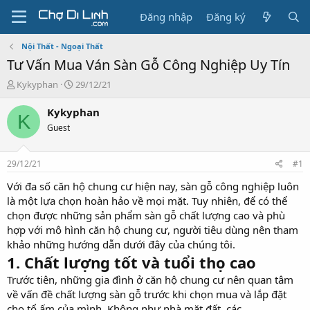
Đăng nhập
Đăng ký
Nội Thất - Ngoại Thất
Tư Vấn Mua Ván Sàn Gỗ Công Nghiệp Uy Tín
T
N
Kykyphan
29/12/21
h
g
r
à
Kykyphan
K
e
y
Guest
a
g
d
ử
s
i
29/12/21
#1
t
a
Với đa số căn hộ chung cư hiện nay, sàn gỗ công nghiệp luôn
r
là một lựa chọn hoàn hảo về mọi mặt. Tuy nhiên, để có thể
t
chọn được những sản phẩm sàn gỗ chất lượng cao và phù
e
hợp với mô hình căn hộ chung cư, người tiêu dùng nên tham
r
khảo những hướng dẫn dưới đây của chúng tôi.
1. Chất lượng tốt và tuổi thọ cao
Trước tiên, những gia đình ở căn hộ chung cư nên quan tâm
về vấn đề chất lượng sàn gỗ trước khi chọn mua và lắp đặt
cho tổ ấm của mình. Không như nhà mặt đất, các...