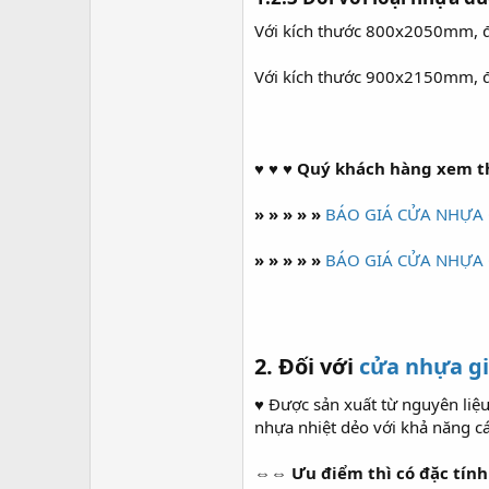
Với kích thước 800x2050mm, 
Với kích thước 900x2150mm, 
♥ ♥ ♥ Quý khách hàng xem th
» » » » »
BÁO GIÁ CỬA NHỰA 
» » » » »
BÁO GIÁ CỬA NHỰA 
2. Đối với
cửa nhựa g
♥
Được sản xuất từ nguyên liệu
nhựa nhiệt dẻo với khả năng c
⇔⇔
Ưu điểm thì có đặc tín