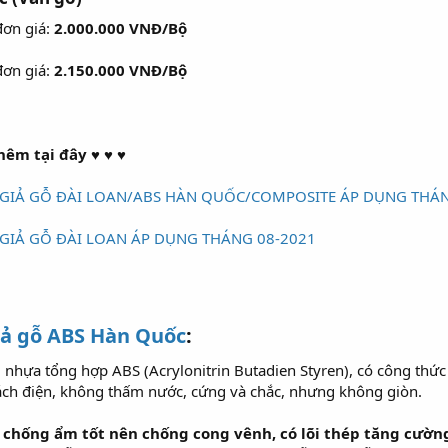
đơn giá:
2.000.000 VNĐ/Bộ
đơn giá:
2.150.000 VNĐ/Bộ
êm tại đây ♥ ♥ ♥
GIẢ GỖ ĐÀI LOAN/ABS HÀN QUỐC/COMPOSITE ÁP DỤNG THÁN
GIẢ GỖ ĐÀI LOAN ÁP DỤNG THÁNG 08-2021
iả gỗ ABS Hàn Quốc
:
 nhựa tổng hợp ABS (Acrylonitrin Butadien Styren), có công thứ
ách điện, không thấm nước, cứng và chắc, nhưng không giòn.
h chống ẩm tốt nên chống cong vênh, có lõi thép tăng cườn