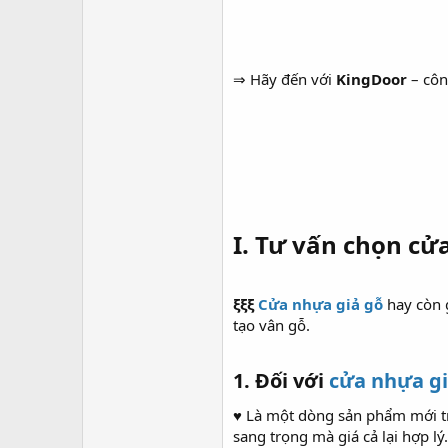
⇒ Hãy đến với
KingDoor
– côn
I. Tư vấn chọn cử
ξξξ
Cửa nhựa giả gỗ
hay còn g
tạo vân gỗ.
1. Đối với
cửa nhựa gi
♥
Là một dòng sản phẩm mới tr
sang trọng mà giá cả lại hợp lý.