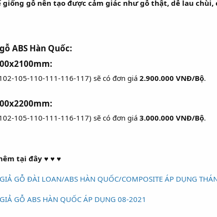
 giống gỗ nên tạo được cảm giác như gỗ thật, dễ lau chùi, 
 gỗ ABS Hàn Quốc:
c 800x2100mm:
(102-105-110-111-116-117) sẽ có đơn giá
2.900.000 VNĐ/Bộ
.
c 900x2200mm:
(102-105-110-111-116-117) sẽ có đơn giá
3.000.000 VNĐ/Bộ
.
êm tại đây ♥ ♥ ♥
GIẢ GỖ ĐÀI LOAN/ABS HÀN QUỐC/COMPOSITE ÁP DỤNG THÁN
GIẢ GỖ ABS HÀN QUỐC ÁP DỤNG 08-2021