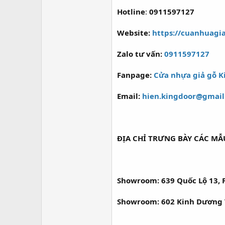
r
Hotline
:
0911597127
Website:
https://cuanhuagi
Zalo tư vấn:
0911597127
Fanpage:
Cửa nhựa giả gỗ K
Email:
hien.kingdoor@gmai
ĐỊA CHỈ TRƯNG BÀY CÁC MẪ
Showroom: 639 Quốc Lộ 13, P
Showroom: 602 Kinh Dương Vư