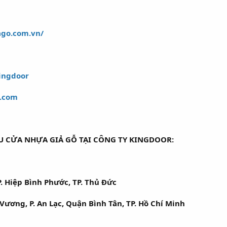
ago.com.vn/
ingdoor
l.com
U CỬA NHỰA GIẢ GỖ TẠI CÔNG TY KINGDOOR:
. Hiệp Bình Phước, TP. Thủ Đức
ơng, P. An Lạc, Quận Bình Tân, TP. Hồ Chí Minh