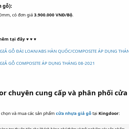
n gỗ):
10mm, có đơn giá
3.900.000 VNĐ/Bộ
.
êm tại đây ♥ ♥ ♥
GIẢ GỖ ĐÀI LOAN/ABS HÀN QUỐC/COMPOSITE ÁP DỤNG THÁN
GIẢ GỖ COMPOSITE ÁP DỤNG THÁNG 08-2021
oor chuyên cung cấp và phân phối cửa
a chọn và mua các sản phẩm
cửa nhựa giả gỗ
tại
Kingdoor
: