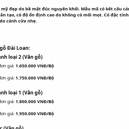
 mỹ đẹp do bề mặt đúc nguyên khối. Mẫu mã có kết cấu cán
hân tạo, có độ ổn định cao do không có mối mọt. Có đặc tín
 do cánh cửa nhẹ.
 gỗ Đài Loan:
anh loại 2 (Vân gỗ)
đơn giá:
1.650.000 VNĐ/Bộ
đơn giá:
1.750.000 VNĐ/Bộ
anh loại 1 (Vân gỗ)
đơn giá:
1.800.000 VNĐ/Bộ
đơn giá:
1.950.000 VNĐ/Bộ
c (Vân gỗ)