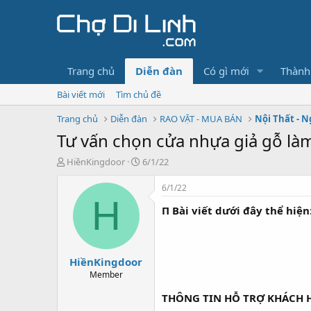
Trang chủ
Diễn đàn
Có gì mới
Thành
Bài viết mới
Tìm chủ đề
Trang chủ
Diễn đàn
RAO VẶT - MUA BÁN
Nội Thất - N
Tư vấn chọn cửa nhựa giả gỗ làm
T
N
HiềnKingdoor
6/1/22
h
g
r
à
6/1/22
e
y
H
Π Bài viết dưới đây thể hiệ
a
g
d
ử
s
i
t
HiềnKingdoor
a
r
Member
t
THÔNG TIN HỖ TRỢ KHÁCH H
e