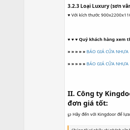
3.2.3 Loại Luxury (sơn vâ
♥ Với kích thước 900x2200x1
♥ ♥ ♥ Quý khách hàng xem th
» » » » »
BÁO GIÁ CỬA NHỰA 
» » » » »
BÁO GIÁ CỬA NHỰA 
II. Công ty Kingd
đơn giá tốt:
℘
Hãy đến với Kingdoor để lự