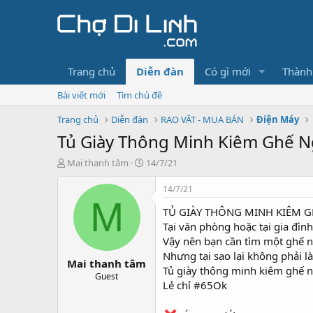
Trang chủ
Diễn đàn
Có gì mới
Thành
Bài viết mới
Tìm chủ đề
Trang chủ
Diễn đàn
RAO VẶT - MUA BÁN
Điện Máy
Tủ Giày Thông Minh Kiêm Ghế N
T
N
Mai thanh tâm
14/7/21
h
g
r
à
14/7/21
e
y
M
TỦ GIÀY THÔNG MINH KIÊM G
a
g
d
ử
Tại văn phòng hoặc tại gia đìn
s
i
Vậy nên bạn cần tìm một ghế n
t
Nhưng tại sao lại không phải l
Mai thanh tâm
a
Tủ giày thông minh kiêm ghế ng
r
Guest
Lẻ chỉ #65Ok
t
e