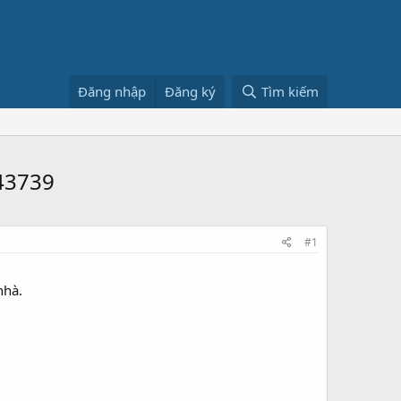
Đăng nhập
Đăng ký
Tìm kiếm
43739
#1
nhà.