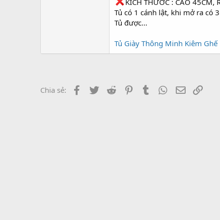
r
KÍCH THƯỚC : CAO 45CM,
Tủ có 1 cánh lật, khi mở ra có 3
Tủ được...
Tủ Giày Thông Minh Kiêm Ghế 
Facebook
Twitter
Reddit
Pinterest
Tumblr
WhatsApp
Email
Link
Chia sẻ: