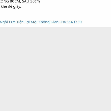
 RỘNG 80CM, SÂU 30cm
 khe để giày.
Ngồi Cực Tiện Lợi Mọi Không Gian 0963643739