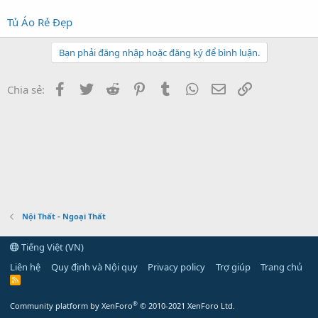
Tủ Áo Rẻ Đẹp
Bạn phải đăng nhập hoặc đăng ký để bình luận.
Facebook
Twitter
Reddit
Pinterest
Tumblr
WhatsApp
Email
Link
Chia sẻ:
Nội Thất - Ngoại Thất
Tiếng Việt (VN)
Liên hệ
Quy định và Nội quy
Privacy policy
Trợ giúp
Trang chủ
R
S
S
®
Community platform by XenForo
© 2010-2021 XenForo Ltd.