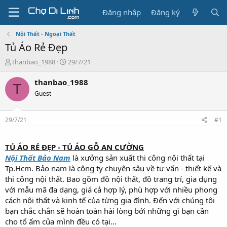
Đăng nhập
Đăng ký
Nội Thất - Ngoại Thất
Tủ Áo Rẻ Đẹp
T
N
thanbao_1988
29/7/21
h
g
r
à
thanbao_1988
T
e
y
Guest
a
g
d
ử
s
i
29/7/21
#1
t
a
r
TỦ ÁO RẺ ĐẸP - TỦ ÁO GỖ AN CƯỜNG
t
Nội Thất Bảo Nam
là xưởng sản xuất thi công nội thất tại
e
Tp.Hcm. Bảo nam là công ty chuyên sâu về tư vấn - thiết kế và
r
thi công nội thất. Bao gồm đồ nội thất, đồ trang trí, gia dụng
với mẫu mã đa dạng, giá cả hợp lý, phù hợp với nhiều phong
cách nội thất và kinh tế của từng gia đình. Đến với chúng tôi
bạn chắc chắn sẽ hoàn toàn hài lòng bởi những gì bạn cần
cho tổ ấm của mình đều có tại...