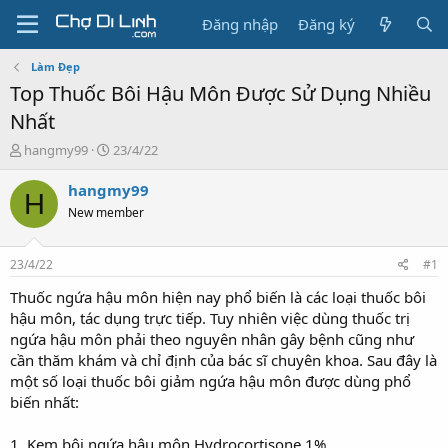
Đăng nhập
Đăng ký
Làm Đẹp
Top Thuốc Bôi Hậu Môn Được Sử Dụng Nhiều
Nhất
T
N
hangmy99
23/4/22
h
g
r
à
hangmy99
H
e
y
New member
a
g
d
ử
s
i
23/4/22
#1
t
a
Thuốc ngứa hậu môn hiện nay phổ biến là các loại thuốc bôi
r
hậu môn, tác dụng trực tiếp. Tuy nhiên việc dùng thuốc trị
t
ngứa hậu môn phải theo nguyên nhân gây bệnh cũng như
e
cần thăm khám và chỉ định của bác sĩ chuyên khoa. Sau đây là
r
một số loại thuốc bôi giảm ngứa hậu môn được dùng phổ
biến nhất:
1. Kem bôi ngứa hậu môn Hydrocortisone 1%