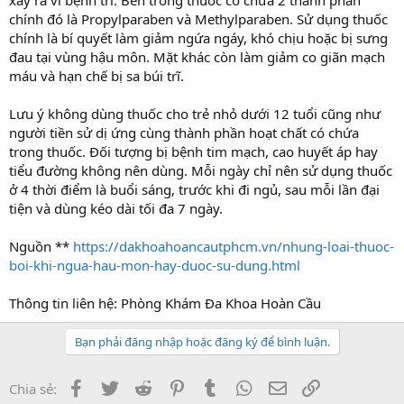
chính đó là Propylparaben và Methylparaben. Sử dụng thuốc
chính là bí quyết làm giảm ngứa ngáy, khó chịu hoặc bị sưng
đau tại vùng hậu môn. Mặt khác còn làm giảm co giãn mạch
máu và hạn chế bị sa búi trĩ.
Lưu ý không dùng thuốc cho trẻ nhỏ dưới 12 tuổi cũng như
người tiền sử dị ứng cùng thành phần hoạt chất có chứa
trong thuốc. Đối tượng bị bệnh tim mạch, cao huyết áp hay
tiểu đường không nên dùng. Mỗi ngày chỉ nên sử dụng thuốc
ở 4 thời điểm là buổi sáng, trước khi đi ngủ, sau mỗi lần đại
tiện và dùng kéo dài tối đa 7 ngày.
Nguồn **
https://dakhoahoancautphcm.vn/nhung-loai-thuoc-
boi-khi-ngua-hau-mon-hay-duoc-su-dung.html
Thông tin liên hệ: Phòng Khám Đa Khoa Hoàn Cầu
Bạn phải đăng nhập hoặc đăng ký để bình luận.
Facebook
Twitter
Reddit
Pinterest
Tumblr
WhatsApp
Email
Link
Chia sẻ: