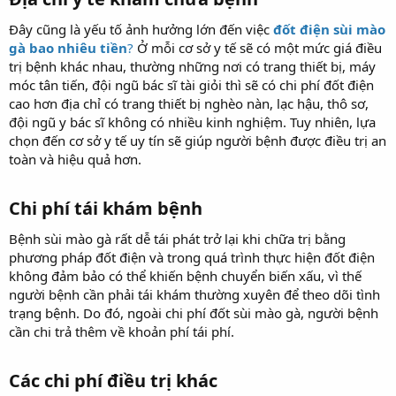
Đây cũng là yếu tố ảnh hưởng lớn đến việc
đốt điện sùi mào
gà bao nhiêu tiền
?
Ở mỗi cơ sở y tế sẽ có một mức giá điều
trị bệnh khác nhau, thường những nơi có trang thiết bị, máy
móc tân tiến, đội ngũ bác sĩ tài giỏi thì sẽ có chi phí đốt điện
cao hơn địa chỉ có trang thiết bị nghèo nàn, lạc hậu, thô sơ,
đội ngũ y bác sĩ không có nhiều kinh nghiệm. Tuy nhiên, lựa
chọn đến cơ sở y tế uy tín sẽ giúp người bệnh được điều trị an
toàn và hiệu quả hơn.
Chi phí tái khám bệnh​
Bệnh sùi mào gà rất dễ tái phát trở lại khi chữa trị bằng
phương pháp đốt điện và trong quá trình thực hiện đốt điện
không đảm bảo có thể khiến bệnh chuyển biến xấu, vì thế
người bệnh cần phải tái khám thường xuyên để theo dõi tình
trạng bệnh. Do đó, ngoài chi phí đốt sùi mào gà, người bệnh
cần chi trả thêm về khoản phí tái phí.
Các chi phí điều trị khác​