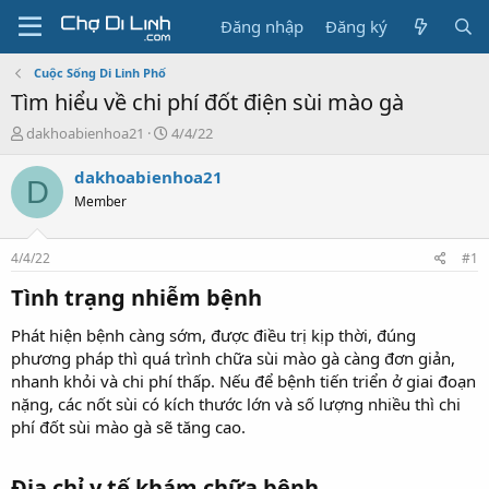
Đăng nhập
Đăng ký
Cuộc Sống Di Linh Phố
Tìm hiểu về chi phí đốt điện sùi mào gà
T
N
dakhoabienhoa21
4/4/22
h
g
r
à
dakhoabienhoa21
D
e
y
Member
a
g
d
ử
s
i
4/4/22
#1
t
a
Tình trạng nhiễm bệnh​
r
t
Phát hiện bệnh càng sớm, được điều trị kịp thời, đúng
e
phương pháp thì quá trình chữa sùi mào gà càng đơn giản,
r
nhanh khỏi và chi phí thấp. Nếu để bệnh tiến triển ở giai đoạn
nặng, các nốt sùi có kích thước lớn và số lượng nhiều thì chi
phí đốt sùi mào gà sẽ tăng cao.
Địa chỉ y tế khám chữa bệnh​