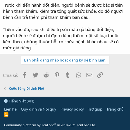
Trước khi tiến hành đốt điện, người bệnh sẽ được bác sĩ tiến
hành thăm khám, kiểm tra tổng quát sức khỏe, do đó người
bệnh cần trả thêm phí thăm khám ban đầu.
Thêm vào đó, sau khi điều trị sùi mào gà bằng đốt điện,
người bệnh sẽ được chỉ định dùng thêm một số loại thuốc
kèm theo, những thuốc hỗ trợ chữa bệnh khác nhau sẽ có
mức giá riêng.
Bạn phải đăng nhập hoặc đăng ký để bình luận.
Facebook
Twitter
Reddit
Pinterest
Tumblr
WhatsApp
Email
Link
Chia sẻ:
Cuộc Sống Di Linh Phố
Tiếng Việt (VN)
Liên hệ
Quy định và Nội quy
Privacy policy
Trợ giúp
Trang chủ
R
S
S
®
Community platform by XenForo
© 2010-2021 XenForo Ltd.