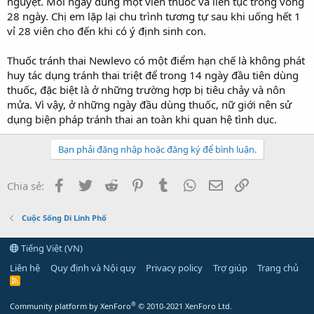
nguyệt. Mỗi ngày dùng một viên thuốc và liên tục trong vòng
28 ngày. Chị em lặp lại chu trình tương tự sau khi uống hết 1
vỉ 28 viên cho đến khi có ý định sinh con.
Thuốc tránh thai Newlevo có một điểm hạn chế là không phát
huy tác dụng tránh thai triệt để trong 14 ngày đầu tiên dùng
thuốc, đặc biệt là ở những trường hợp bị tiêu chảy và nôn
mửa. Vì vậy, ở những ngày đầu dùng thuốc, nữ giới nên sử
dụng biện pháp tránh thai an toàn khi quan hệ tình dục.
Bạn phải đăng nhập hoặc đăng ký để bình luận.
Facebook
Twitter
Reddit
Pinterest
Tumblr
WhatsApp
Email
Link
Chia sẻ:
Cuộc Sống Di Linh Phố
Tiếng Việt (VN)
Liên hệ
Quy định và Nội quy
Privacy policy
Trợ giúp
Trang chủ
R
S
S
®
Community platform by XenForo
© 2010-2021 XenForo Ltd.