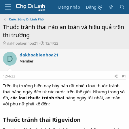
Đăng nhập
Đăng ký
Cuộc Sống Di Linh Phố
Thuốc tránh thai nào an toàn và hiệu quả trên
thị trường
T
N
dakhoabienhoa21
12/4/22
h
g
r
à
dakhoabienhoa21
D
e
y
Member
a
g
d
ử
s
i
12/4/22
#1
t
a
Trên thị trường hiện nay bày bán rất nhiều loại thuốc tránh
r
thai hàng ngày đến từ các nước trên thế giới. Nhưng trong số
t
đó,
các loại thuốc tránh thai
hàng ngày tốt nhất, an toàn
e
với phụ nữ phải kể đến:
r
Thuốc tránh thai Rigevidon​