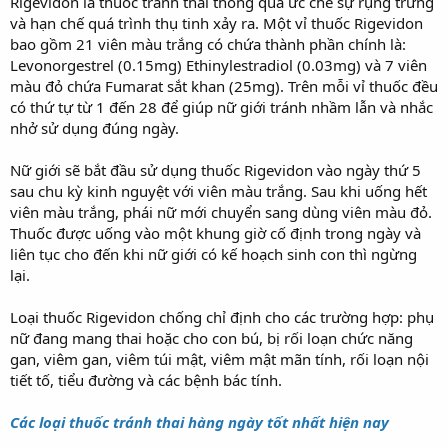
Rigevidon là thuốc tránh thai thông qua ức chế sự rụng trứng
và hạn chế quá trình thụ tinh xảy ra. Một vỉ thuốc Rigevidon
bao gồm 21 viên màu trắng có chứa thành phần chính là:
Levonorgestrel (0.15mg) Ethinylestradiol (0.03mg) và 7 viên
màu đỏ chứa Fumarat sắt khan (25mg). Trên mỗi vỉ thuốc đều
có thứ tự từ 1 đến 28 để giúp nữ giới tránh nhầm lẫn và nhắc
nhở sử dụng đúng ngày.
Nữ giới sẽ bắt đầu sử dụng thuốc Rigevidon vào ngày thứ 5
sau chu kỳ kinh nguyệt với viên màu trắng. Sau khi uống hết
viên màu trắng, phái nữ mới chuyển sang dùng viên màu đỏ.
Thuốc được uống vào một khung giờ cố định trong ngày và
liên tục cho đến khi nữ giới có kế hoạch sinh con thì ngừng
lại.
Loại thuốc Rigevidon chống chỉ định cho các trường hợp: phụ
nữ đang mang thai hoặc cho con bú, bị rối loạn chức năng
gan, viêm gan, viêm túi mật, viêm mật mãn tính, rối loạn nội
tiết tố, tiểu đường và các bệnh bác tính.
Các loại thuốc tránh thai hàng ngày tốt nhất hiện nay