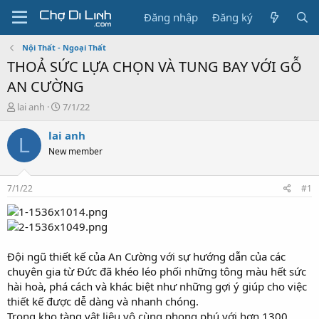
Đăng nhập
Đăng ký
Nội Thất - Ngoại Thất
THOẢ SỨC LỰA CHỌN VÀ TUNG BAY VỚI GỖ
AN CƯỜNG
T
N
lai anh
7/1/22
h
g
r
à
lai anh
L
e
y
New member
a
g
d
ử
s
i
7/1/22
#1
t
a
r
t
e
Đội ngũ thiết kế của An Cường với sự hướng dẫn của các
r
chuyên gia từ Đức đã khéo léo phối những tông màu hết sức
hài hoà, phá cách và khác biệt như những gợi ý giúp cho việc
thiết kế được dễ dàng và nhanh chóng.
Trong kho tàng vật liệu vô cùng phong phú với hơn 1300