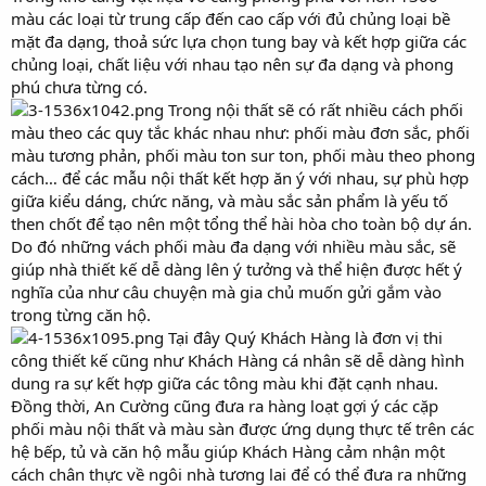
màu các loại từ trung cấp đến cao cấp với đủ chủng loại bề
mặt đa dạng, thoả sức lựa chọn tung bay và kết hợp giữa các
chủng loại, chất liệu với nhau tạo nên sự đa dạng và phong
phú chưa từng có.
Trong nội thất sẽ có rất nhiều cách phối
màu theo các quy tắc khác nhau như: phối màu đơn sắc, phối
màu tương phản, phối màu ton sur ton, phối màu theo phong
cách… để các mẫu nội thất kết hợp ăn ý với nhau, sự phù hợp
giữa kiểu dáng, chức năng, và màu sắc sản phẩm là yếu tố
then chốt để tạo nên một tổng thể hài hòa cho toàn bộ dự án.
Do đó những vách phối màu đa dạng với nhiều màu sắc, sẽ
giúp nhà thiết kế dễ dàng lên ý tưởng và thể hiện được hết ý
nghĩa của như câu chuyện mà gia chủ muốn gửi gắm vào
trong từng căn hộ.
Tại đây Quý Khách Hàng là đơn vị thi
công thiết kế cũng như Khách Hàng cá nhân sẽ dễ dàng hình
dung ra sự kết hợp giữa các tông màu khi đặt cạnh nhau.
Đồng thời, An Cường cũng đưa ra hàng loạt gợi ý các cặp
phối màu nội thất và màu sàn được ứng dụng thực tế trên các
hệ bếp, tủ và căn hộ mẫu giúp Khách Hàng cảm nhận một
cách chân thực về ngôi nhà tương lai để có thể đưa ra những