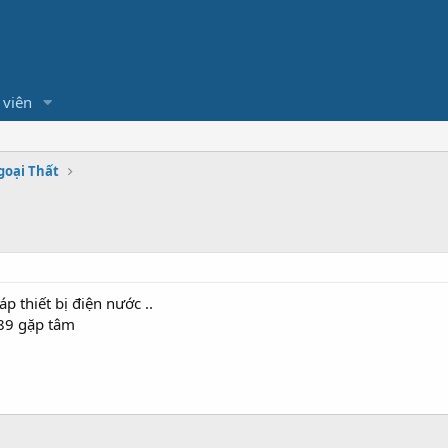
 viên
goại Thất
p thiết bị điện nước ..
489 gặp tâm