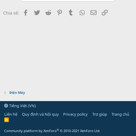
Facebook
Twitter
Reddit
Pinterest
Tumblr
WhatsApp
Email
Link
Chia sẻ:
Điện Máy
Tiếng Việt (VN)
Liên hệ
Quy định và Nội quy
Privacy policy
Trợ giúp
Trang chủ
R
S
S
®
Community platform by XenForo
© 2010-2021 XenForo Ltd.