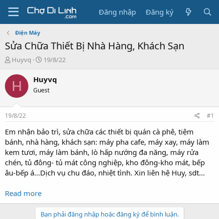
Đăng nhập
Đăng ký
Điện Máy
Sửa Chữa Thiết Bị Nhà Hàng, Khách Sạn
T
N
Huyvq
19/8/22
h
g
r
à
Huyvq
H
e
y
Guest
a
g
d
ử
s
i
19/8/22
#1
t
a
Em nhận bảo trì, sửa chữa các thiết bị quán cà phê, tiệm
r
bánh, nhà hàng, khách sạn: máy pha cafe, máy xay, máy làm
t
kem tươi, máy làm bánh, lò hấp nướng đa năng, máy rửa
e
chén, tủ đông- tủ mát công nghiệp, kho đông-kho mát, bếp
r
âu-bếp á...Dịch vụ chu đáo, nhiệt tình. Xin liên hệ Huy, sdt...
Read more
Bạn phải đăng nhập hoặc đăng ký để bình luận.