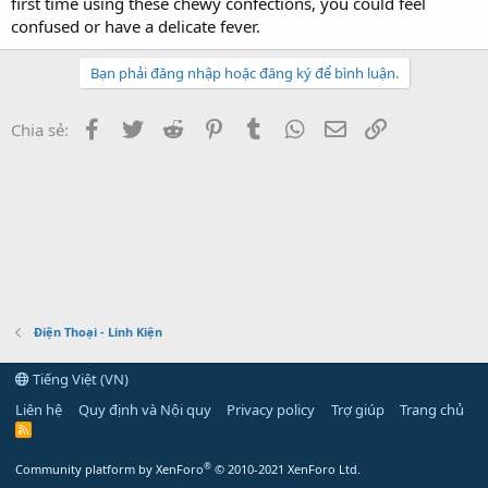
first time using these chewy confections, you could feel
confused or have a delicate fever.
Bạn phải đăng nhập hoặc đăng ký để bình luận.
Facebook
Twitter
Reddit
Pinterest
Tumblr
WhatsApp
Email
Link
Chia sẻ:
Điện Thoại - Linh Kiện
Tiếng Việt (VN)
Liên hệ
Quy định và Nội quy
Privacy policy
Trợ giúp
Trang chủ
R
S
S
®
Community platform by XenForo
© 2010-2021 XenForo Ltd.