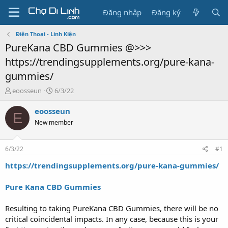
Đăng nhập
Đăng ký
Điện Thoại - Linh Kiện
PureKana CBD Gummies @>>>
https://trendingsupplements.org/pure-kana-
gummies/
T
N
eoosseun
6/3/22
h
g
r
à
eoosseun
E
e
y
New member
a
g
d
ử
s
i
6/3/22
#1
t
a
https://trendingsupplements.org/pure-kana-gummies/
r
t
Pure Kana CBD Gummies
e
r
Resulting to taking PureKana CBD Gummies, there will be no
critical coincidental impacts. In any case, because this is your