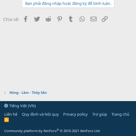
Bạn phải đăng nhập hoặc đăng ký để bình luận.
Facebook
Twitter
Reddit
Pinterest
Tumblr
WhatsApp
Email
Link
Chia sẻ:
Nông - Lâm - Thủy Sản
Tiếng Việt (VN)
Liên hệ
Quy định và Nội quy
Privacy policy
Trợ giúp
Trang chủ
R
S
S
®
Community platform by XenForo
© 2010-2021 XenForo Ltd.