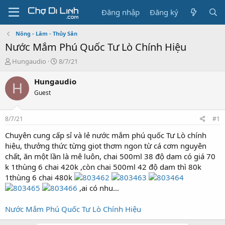
Đăng nhập
Đăng ký
Nông - Lâm - Thủy Sản
Nước Mắm Phú Quốc Tư Lò Chính Hiệu
T
N
Hungaudio
8/7/21
h
g
r
à
Hungaudio
H
e
y
Guest
a
g
d
ử
s
i
8/7/21
#1
t
a
Chuyên cung cấp sỉ và lẻ nước mắm phú quốc Tư Lò chính
r
hiệu, thưởng thức từng giọt thơm ngon từ cá cơm nguyên
t
chất, ăn một lần là mê luôn, chai 500ml 38 độ dam có giá 70
e
k 1thùng 6 chai 420k ,còn chai 500ml 42 độ dam thì 80k
r
1thùng 6 chai 480k
,ai có nhu...
Nước Mắm Phú Quốc Tư Lò Chính Hiệu