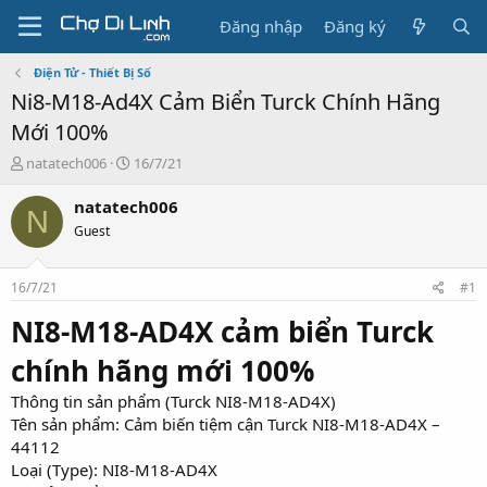
Đăng nhập
Đăng ký
Điện Tử - Thiết Bị Số
Ni8-M18-Ad4X Cảm Biển Turck Chính Hãng
Mới 100%
T
N
natatech006
16/7/21
h
g
r
à
natatech006
N
e
y
Guest
a
g
d
ử
s
i
16/7/21
#1
t
a
NI8-M18-AD4X cảm biển Turck
r
t
chính hãng mới 100%
e
r
Thông tin sản phẩm (Turck NI8-M18-AD4X)
Tên sản phẩm: Cảm biến tiệm cận Turck NI8-M18-AD4X –
44112
Loại (Type): NI8-M18-AD4X