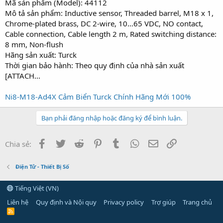
Mã sản phẩm (Model): 44112
Mô tả sản phẩm: Inductive sensor, Threaded barrel, M18 x 1,
Chrome-plated brass, DC 2-wire, 10…65 VDC, NO contact,
Cable connection, Cable length 2 m, Rated switching distance:
8 mm, Non-flush
Hãng sản xuất: Turck
Thời gian bảo hành: Theo quy định của nhà sản xuất
[ATTACH...
Ni8-M18-Ad4X Cảm Biển Turck Chính Hãng Mới 100%
Bạn phải đăng nhập hoặc đăng ký để bình luận.
Facebook
Twitter
Reddit
Pinterest
Tumblr
WhatsApp
Email
Link
Chia sẻ:
Điện Tử - Thiết Bị Số
Tiếng Việt (VN)
Liên hệ
Quy định và Nội quy
Privacy policy
Trợ giúp
Trang chủ
R
S