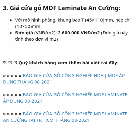
3. Giá cửa gỗ MDF Laminate An Cường:
Với mô hình phẳng, khung bao T (45×110)mm, nẹp chỉ
(10×50)mm
Đơn giá
(VNĐ/m2):
2.600.000 VNĐ/m2
(Đơn giá này
tính theo đơn vị m2)
ℜ ℜ ℜ Quý khách hàng xem thêm bài viết tại đây:
» » » » »
BÁO GIÁ CỬA GỖ CÔNG NGHIỆP HDF | MDF ÁP
DỤNG THÁNG 08-2021
» » » » »
BÁO GIÁ CỬA GỖ CÔNG NGHIỆP MDF LAMINATE
ÁP DỤNG 08-2021
» » » » »
BÁO GIÁ CỬA GỖ CÔNG NGHIỆP MDF LAMINATE
AN CƯỜNG TẠI TP. HCM THÁNG 08-2021