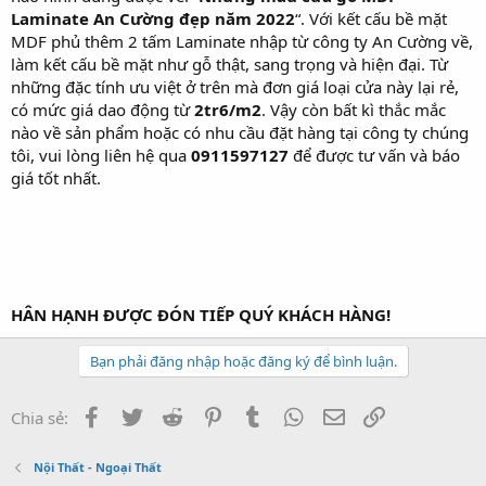
Laminate An Cường đẹp năm 2022
“. Với kết cấu bề mặt
MDF phủ thêm 2 tấm Laminate nhập từ công ty An Cường về,
làm kết cấu bề mặt như gỗ thật, sang trọng và hiện đại. Từ
những đặc tính ưu việt ở trên mà đơn giá loại cửa này lại rẻ,
có mức giá dao động từ
2tr6/m2
. Vậy còn bất kì thắc mắc
nào về sản phẩm hoặc có nhu cầu đặt hàng tại công ty chúng
tôi, vui lòng liên hệ qua
0911597127
để được tư vấn và báo
giá tốt nhất.
HÂN HẠNH ĐƯỢC ĐÓN TIẾP QUÝ KHÁCH HÀNG!
Bạn phải đăng nhập hoặc đăng ký để bình luận.
Facebook
Twitter
Reddit
Pinterest
Tumblr
WhatsApp
Email
Link
Chia sẻ:
Nội Thất - Ngoại Thất