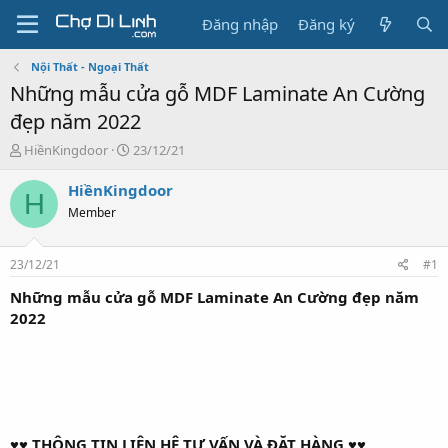
Đăng nhập
Đăng ký
Nội Thất - Ngoại Thất
Những mẫu cửa gỗ MDF Laminate An Cường
đẹp năm 2022
T
N
HiềnKingdoor
23/12/21
h
g
r
à
HiềnKingdoor
H
e
y
Member
a
g
d
ử
s
i
23/12/21
#1
t
a
Những mẫu cửa gỗ MDF Laminate An Cường đẹp năm
r
2022
t
e
r
♥♥ THÔNG TIN LIÊN HỆ TƯ VẤN VÀ ĐẶT HÀNG ♥♥