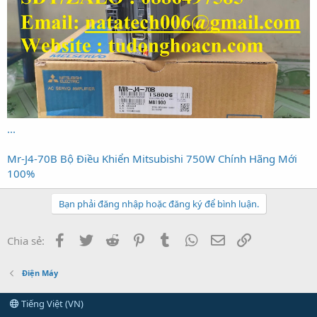
...
Mr-J4-70B Bộ Điều Khiển Mitsubishi 750W Chính Hãng Mới
100%
Bạn phải đăng nhập hoặc đăng ký để bình luận.
Facebook
Twitter
Reddit
Pinterest
Tumblr
WhatsApp
Email
Link
Chia sẻ:
Điện Máy
Tiếng Việt (VN)