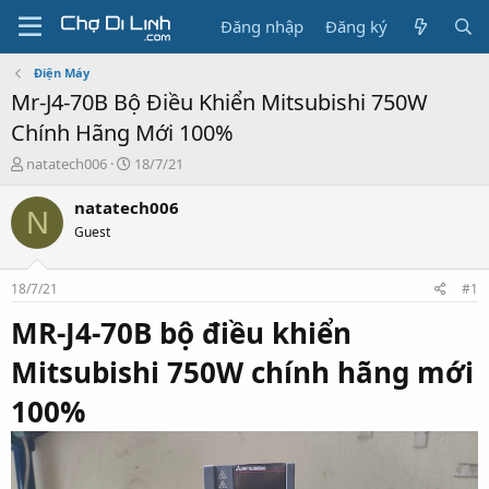
Đăng nhập
Đăng ký
Điện Máy
Mr-J4-70B Bộ Điều Khiển Mitsubishi 750W
Chính Hãng Mới 100%
T
N
natatech006
18/7/21
h
g
r
à
natatech006
N
e
y
Guest
a
g
d
ử
s
i
18/7/21
#1
t
a
MR-J4-70B bộ điều khiển
r
t
Mitsubishi 750W chính hãng mới
e
r
100%