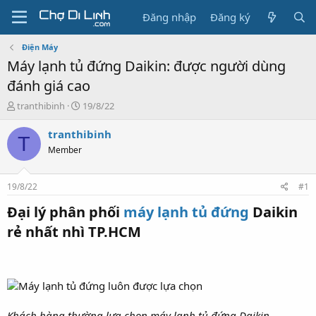
Đăng nhập
Đăng ký
Điện Máy
Máy lạnh tủ đứng Daikin: được người dùng
đánh giá cao
T
N
tranthibinh
19/8/22
h
g
r
à
tranthibinh
T
e
y
Member
a
g
d
ử
s
i
19/8/22
#1
t
a
Đại lý phân phối
máy lạnh tủ đứng
Daikin
r
rẻ nhất nhì TP.HCM​
t
e
r
Khách hàng thường lựa chọn máy lạnh tủ đứng Daikin