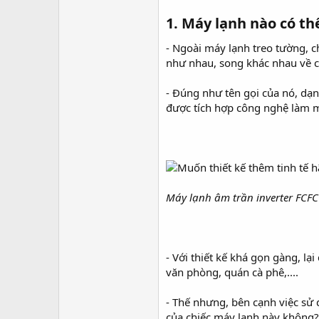
r
1. Máy lạnh nào có th
- Ngoài máy lạnh treo tường, c
như nhau, song khác nhau về c
- Đúng như tên gọi của nó, dạ
được tích hợp công nghệ làm m
Máy lạnh âm trần inverter FCFC
- Với thiết kế khá gọn gàng, l
văn phòng, quán cà phê,....
- Thế nhưng, bên cạnh việc sử
của chiếc máy lạnh này không?