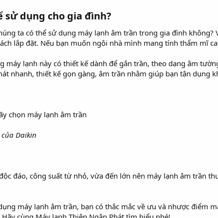
ể sử dụng cho gia đình?​
húng ta có thể sử dụng máy lạnh âm trần trong gia đình không? 
ách lắp đặt. Nếu bạn muốn ngôi nhà mình mang tính thẩm mĩ cao,
ng máy lạnh này có thiết kế dành để gắn trần, theo dạng âm tườ
át nhanh, thiết kế gọn gàng, âm trần nhằm giúp bạn tận dụng k
 của Daikin
ại độc đáo, công suất từ nhỏ, vừa đến lớn nên máy lạnh âm trần 
 dụng máy lạnh âm trần, bạn có thắc mắc về ưu và nhược điểm m
 Hãy cùng Máy lạnh Thiên Ngân Phát tìm hiểu nhé!