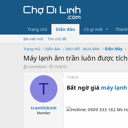
Trang chủ
Diễn đàn
Có gì mới
Thành
Bài viết mới
Tìm chủ đề
Trang chủ
Diễn đàn
RAO VẶT - MUA BÁN
Điện Máy
Máy lạnh âm trần luôn được tí
T
N
tranthibinh
15/8/22
h
g
r
à
15/8/22
e
y
T
Bất ngờ giá
máy lạnh
a
g
d
ử
s
i
t
tranthibinh
a
r
Member
t
e