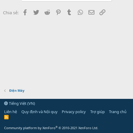
Facebook
Twitter
Reddit
Pinterest
Tumblr
WhatsApp
Email
Link
Chia sẻ:
Điện Máy
Tiếng Việt (VN)
Liên hệ
Quy định và Nội quy
Privacy policy
Trợ giúp
Trang chủ
R
S
S
®
Community platform by XenForo
© 2010-2021 XenForo Ltd.