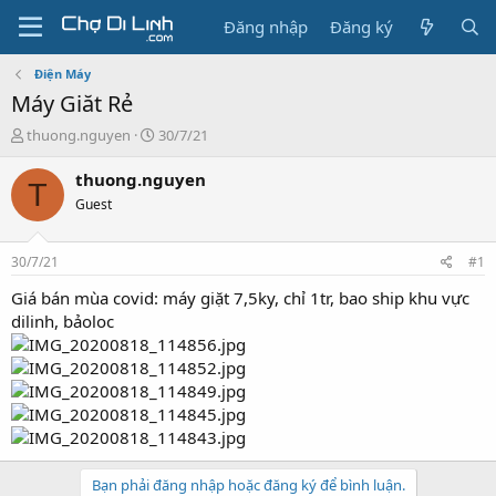
Đăng nhập
Đăng ký
Điện Máy
Máy Giăt Rẻ
T
N
thuong.nguyen
30/7/21
h
g
r
à
thuong.nguyen
T
e
y
Guest
a
g
d
ử
s
i
30/7/21
#1
t
a
Giá bán mùa covid: máy giặt 7,5ky, chỉ 1tr, bao ship khu vực
r
dilinh, bảoloc
t
e
r
Bạn phải đăng nhập hoặc đăng ký để bình luận.