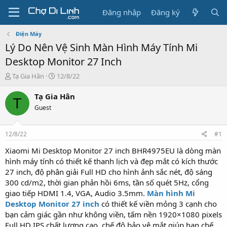
Đăng nhập
Đăng ký
Điện Máy
Lý Do Nên Vệ Sinh Màn Hình Máy Tính Mi
Desktop Monitor 27 Inch
T
N
Tạ Gia Hân
12/8/22
h
g
r
à
Tạ Gia Hân
T
e
y
Guest
a
g
d
ử
s
i
12/8/22
#1
t
a
Xiaomi Mi Desktop Monitor 27 inch BHR4975EU là dòng màn
r
hình máy tính có thiết kế thanh lịch và đẹp mắt có kích thước
t
27 inch, độ phân giải Full HD cho hình ảnh sắc nét, độ sáng
e
300 cd/m2, thời gian phản hồi 6ms, tần số quét 5Hz, cổng
r
giao tiếp HDMI 1.4, VGA, Audio 3.5mm.
Màn hình Mi
Desktop Monitor 27 inch
có thiết kế viền mỏng 3 cạnh cho
bạn cảm giác gần như không viền, tấm nền 1920×1080 pixels
Full HD IPS chất lượng cao, chế độ bảo vệ mắt giúp hạn chế