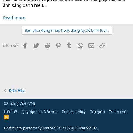
ánh sáng xanh hiệu...
Read more
Bạn phải đăng nhập hoặc đăng ký để bình luận.
Facebook
Twitter
Reddit
Pinterest
Tumblr
WhatsApp
Email
Link
Chia sẻ:
Điện Máy
Tiếng Việt (VN)
Liên hệ
Quy định và Nội quy
Privacy policy
Trợ giúp
Trang chủ
R
S
S
®
Community platform by XenForo
© 2010-2021 XenForo Ltd.