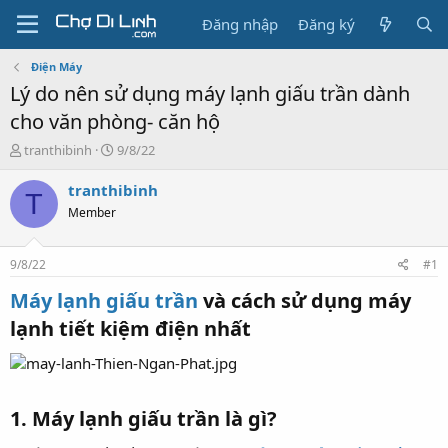
Đăng nhập
Đăng ký
Điện Máy
Lý do nên sử dụng máy lạnh giấu trần dành
cho văn phòng- căn hộ
T
N
tranthibinh
9/8/22
h
g
r
à
tranthibinh
T
e
y
Member
a
g
d
ử
s
i
9/8/22
#1
t
a
Máy lạnh giấu trần
và cách sử dụng máy
r
lạnh tiết kiệm điện nhất​
t
e
r
1. Máy lạnh giấu trần là gì?​