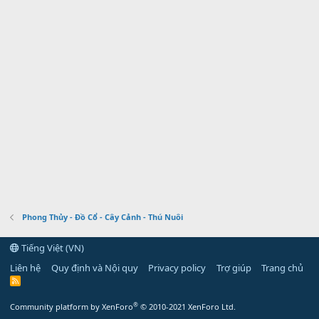
Phong Thủy - Đồ Cổ - Cây Cảnh - Thú Nuôi
Tiếng Việt (VN)
Liên hệ
Quy định và Nội quy
Privacy policy
Trợ giúp
Trang chủ
R
S
S
®
Community platform by XenForo
© 2010-2021 XenForo Ltd.