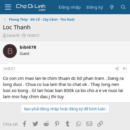
Đăng nhập
Đăng ký
Phong Thủy - Đồ Cổ - Cây Cảnh - Thú Nuôi
Loc Thanh
T
N
bibi678
16/8/21
h
g
r
à
bibi678
B
e
y
Guest
a
g
d
ử
s
i
16/8/21
#1
t
a
Co con cm mao lan te chim thuan dc 60 phan tram . Dang ra
r
long duoi . Chua co lua lam thai to chat ok . Thay long nen
t
luoi xo bong . Gl lan hoac ban 800k ca bo cho a e ve nuoi lai
e
lam moi hay chim dau j thi tuy
r
Bạn phải đăng nhập hoặc đăng ký để bình luận.
Facebook
Twitter
Reddit
Pinterest
Tumblr
WhatsApp
Email
Link
Chia sẻ: