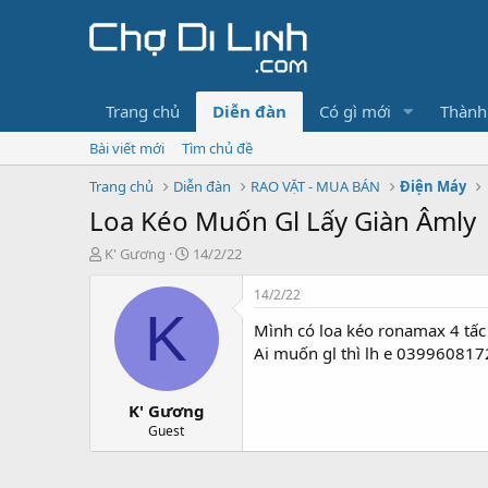
Trang chủ
Diễn đàn
Có gì mới
Thành
Bài viết mới
Tìm chủ đề
Trang chủ
Diễn đàn
RAO VẶT - MUA BÁN
Điện Máy
Loa Kéo Muốn Gl Lấy Giàn Âmly
T
N
K' Gương
14/2/22
h
g
r
à
14/2/22
e
y
K
Mình có loa kéo ronamax 4 tấc 
a
g
d
ử
Ai muốn gl thì lh e 039960817
s
i
t
K' Gương
a
r
Guest
t
e