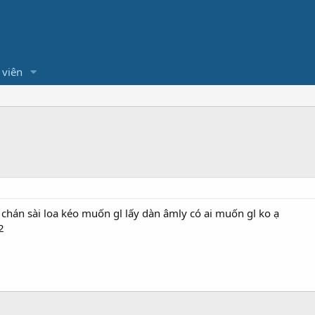
 viên
chán sài loa kéo muốn gl lấy dàn âmly có ai muốn gl ko ạ
2