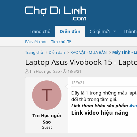
Trang chủ
Diễn đàn
Có gì mới
Thành
Bài viết mới
Tìm chủ đề
Trang chủ
Diễn đàn
RAO VẶT - MUA BÁN
Máy Tính - L
Laptop Asus Vivobook 15 - Lapt
T
N
Tin Học ngôi Sao
13/9/21
h
g
r
à
13/9/21
e
y
T
Đây là 1 trong những mẫu lapto
a
g
d
ử
đối thủ trong tầm giá.
s
i
Link tham khảo sản phẩm
Asu
t
Link video hiệu năng
Tin Học ngôi
a
r
Sao
t
Guest
e