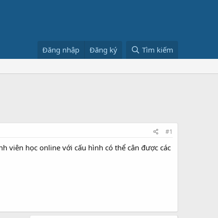
Đăng nhập
Đăng ký
Tìm kiếm
#1
h viên học online với cấu hình có thể cân được các