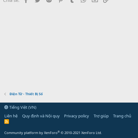
Điện Tử - Thiết Bị Số
Tiếng Việt (VN)
Liên hệ
Quy định và Nội quy
Privacy policy
Trợ giúp
Trang chủ
R
S
S
®
Community platform by XenForo
© 2010-2021 XenForo Ltd.