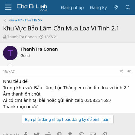
Đăng nhập
Đăng ký
Điện Tử - Thiết Bị Số
Khu Vực Bảo Lâm Cần Mua Loa Vi Tính 2.1
T
N
ThanhTra Conan
18/7/21
h
g
r
à
ThanhTra Conan
T
e
y
Guest
a
g
d
ử
s
i
18/7/21
#1
t
a
Như tiêu để
r
Trong khu vực Bảo Lâm, Lộc Thắng em cần tìm loa vi tính 2.1
t
Âm thanh ổn chút
e
Ai có cmt ảnh tại bài hoặc gửi ảnh zalo 0368231687
r
Thank mọi người
Bạn phải đăng nhập hoặc đăng ký để bình luận.
Facebook
Twitter
Reddit
Pinterest
Tumblr
WhatsApp
Email
Link
Chia sẻ: