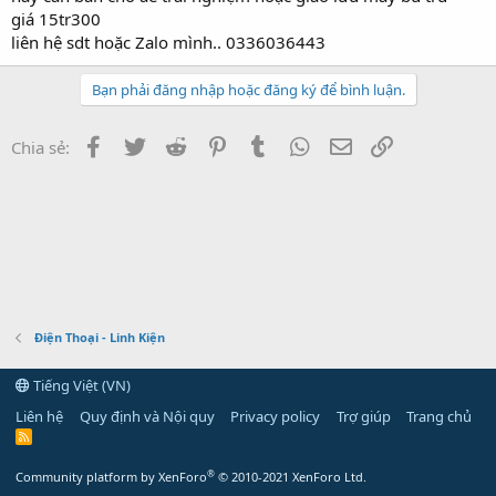
giá 15tr300
liên hệ sdt hoặc Zalo mình.. 0336036443
Bạn phải đăng nhập hoặc đăng ký để bình luận.
Facebook
Twitter
Reddit
Pinterest
Tumblr
WhatsApp
Email
Link
Chia sẻ:
Điện Thoại - Linh Kiện
Tiếng Việt (VN)
Liên hệ
Quy định và Nội quy
Privacy policy
Trợ giúp
Trang chủ
R
S
S
®
Community platform by XenForo
© 2010-2021 XenForo Ltd.