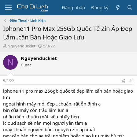
Đăng nhập
Đăng ký
Điện Thoại - Linh Kiện
Iphone11 Pro Max 256Gb Quốc Tế Zin Áp Đẹp
Lắm..cần Bán Hoặc Giao Lưu
T
N
Nguyenduckiet
5/3/22
h
g
r
à
Nguyenduckiet
N
e
y
Guest
a
g
d
ử
s
i
5/3/22
#1
t
a
iphone 11 pro max 256gb quốc tế đẹp lắm cần bán hoặc giao
r
lưu
t
ngoại hình máy mới đẹp ..chuẩn..rất ỗn định ạ
e
bin của máy còn trâu lắm lun ạ
r
nhận diện khuôn mặt siêu nhậy bén
icloud sạch sẽ nên mọi người yên tâm ạ
máy chuẩn nguyên bản, nguyên zin áp xuất
nay cần bán cho ae trãi nghiệm hoặc giao lưu máy bù trừ