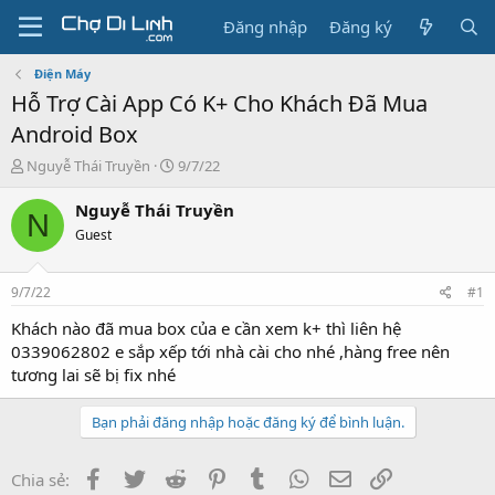
Đăng nhập
Đăng ký
Điện Máy
Hỗ Trợ Cài App Có K+ Cho Khách Đã Mua
Android Box
T
N
Nguyễ Thái Truyền
9/7/22
h
g
r
à
Nguyễ Thái Truyền
N
e
y
Guest
a
g
d
ử
s
i
9/7/22
#1
t
a
Khách nào đã mua box của e cần xem k+ thì liên hệ
r
0339062802 e sắp xếp tới nhà cài cho nhé ,hàng free nên
t
tương lai sẽ bị fix nhé
e
r
Bạn phải đăng nhập hoặc đăng ký để bình luận.
Facebook
Twitter
Reddit
Pinterest
Tumblr
WhatsApp
Email
Link
Chia sẻ: