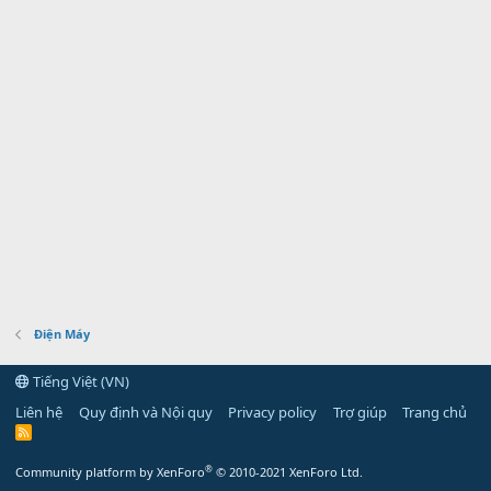
Điện Máy
Tiếng Việt (VN)
Liên hệ
Quy định và Nội quy
Privacy policy
Trợ giúp
Trang chủ
R
S
S
®
Community platform by XenForo
© 2010-2021 XenForo Ltd.