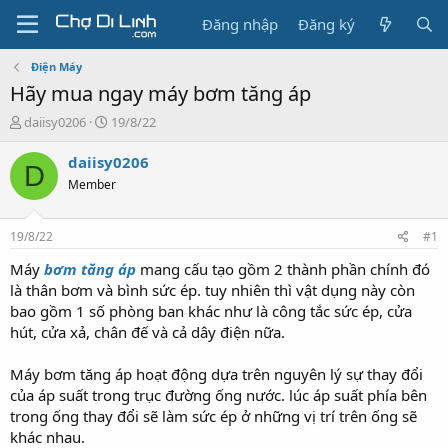
Đăng nhập
Đăng ký
Điện Máy
Hãy mua ngay máy bơm tăng áp
T
N
daiisy0206
19/8/22
h
g
r
à
daiisy0206
D
e
y
Member
a
g
d
ử
s
i
19/8/22
#1
t
a
Máy
bơm tăng áp
mang cấu tạo gồm 2 thành phần chính đó
r
là thân bơm và bình sức ép. tuy nhiên thì vật dụng này còn
t
bao gồm 1 số phòng ban khác như là công tắc sức ép, cửa
e
hút, cửa xả, chân đế và cả dây điện nữa.
r
Máy bơm tăng áp hoạt động dựa trên nguyên lý sự thay đổi
của áp suất trong trục đường ống nước. lúc áp suất phía bên
trong ống thay đổi sẽ làm sức ép ở những vị trí trên ống sẽ
khác nhau.