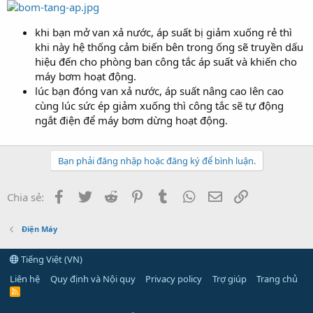
khi bạn mở van xả nước, áp suất bị giảm xuống rẻ thì
khi này hệ thống cảm biến bên trong ống sẽ truyền dấu
hiệu đến cho phòng ban công tắc áp suất và khiến cho
máy bơm hoạt động.
lúc bạn đóng van xả nước, áp suất nâng cao lên cao
cùng lúc sức ép giảm xuống thì công tắc sẽ tự động
ngắt điện để máy bơm dừng hoạt động.
Bạn phải đăng nhập hoặc đăng ký để bình luận.
Facebook
Twitter
Reddit
Pinterest
Tumblr
WhatsApp
Email
Link
Chia sẻ:
Điện Máy
Tiếng Việt (VN)
Liên hệ
Quy định và Nội quy
Privacy policy
Trợ giúp
Trang chủ
R
S
S