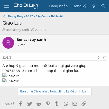
Đăng nhập
Đăng ký
Phong Thủy - Đồ Cổ - Cây Cảnh - Thú Nuôi
Giao Luu
T
N
Bonsai cay canh
22/8/21
h
g
r
à
Bonsai cay canh
B
e
y
Guest
a
g
d
ử
s
i
22/8/21
#1
t
a
A e hợp ý giao luu moi thể loại .co gi gui zalo giup
r
0967488813 e co 1 bui ai hop thi gui giao luu
t
e
r
Bạn phải đăng nhập hoặc đăng ký để bình luận.
Facebook
Twitter
Reddit
Pinterest
Tumblr
WhatsApp
Email
Link
Chia sẻ: