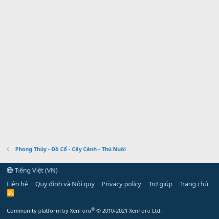
Phong Thủy - Đồ Cổ - Cây Cảnh - Thú Nuôi
Tiếng Việt (VN)
Liên hệ
Quy định và Nội quy
Privacy policy
Trợ giúp
Trang chủ
R
S
S
®
Community platform by XenForo
© 2010-2021 XenForo Ltd.