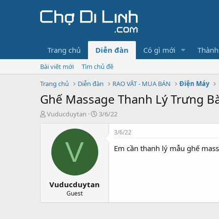
Trang chủ
Diễn đàn
Có gì mới
Thành
Bài viết mới
Tìm chủ đề
Trang chủ
Diễn đàn
RAO VẶT - MUA BÁN
Điện Máy
Ghế Massage Thanh Lý Trưng Bày
T
N
Vuducduytan
3/6/22
h
g
r
à
3/6/22
e
y
V
Em cần thanh lý mẫu ghế massa
a
g
d
ử
s
i
t
Vuducduytan
a
r
Guest
t
e