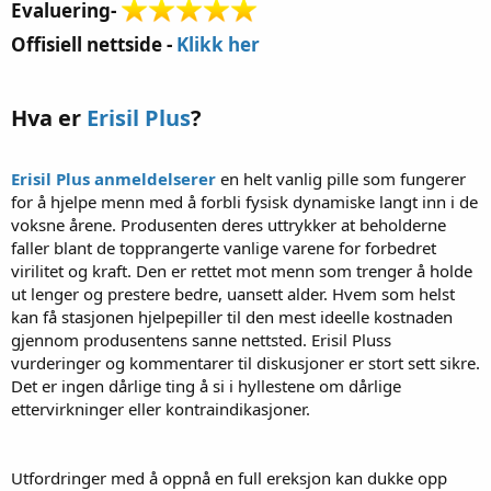
Evaluering-
Offisiell nettside -
Klikk her
Hva er
Erisil Plus
?
Erisil Plus
anmeldelserer
en helt vanlig pille som fungerer
for å hjelpe menn med å forbli fysisk dynamiske langt inn i de
voksne årene. Produsenten deres uttrykker at beholderne
faller blant de topprangerte vanlige varene for forbedret
virilitet og kraft. Den er rettet mot menn som trenger å holde
ut lenger og prestere bedre, uansett alder. Hvem som helst
kan få stasjonen hjelpepiller til den mest ideelle kostnaden
gjennom produsentens sanne nettsted. Erisil Pluss
vurderinger og kommentarer til diskusjoner er stort sett sikre.
Det er ingen dårlige ting å si i hyllestene om dårlige
ettervirkninger eller kontraindikasjoner.
Utfordringer med å oppnå en full ereksjon kan dukke opp