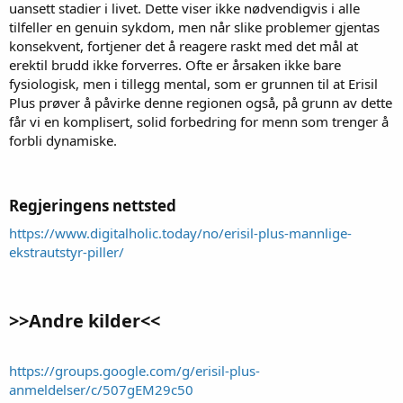
uansett stadier i livet. Dette viser ikke nødvendigvis i alle
tilfeller en genuin sykdom, men når slike problemer gjentas
konsekvent, fortjener det å reagere raskt med det mål at
erektil brudd ikke forverres. Ofte er årsaken ikke bare
fysiologisk, men i tillegg mental, som er grunnen til at Erisil
Plus prøver å påvirke denne regionen også, på grunn av dette
får vi en komplisert, solid forbedring for menn som trenger å
forbli dynamiske.
Regjeringens nettsted
https://www.digitalholic.today/no/erisil-plus-mannlige-
ekstrautstyr-piller/
>>Andre kilder<<​
https://groups.google.com/g/erisil-plus-
anmeldelser/c/507gEM29c50