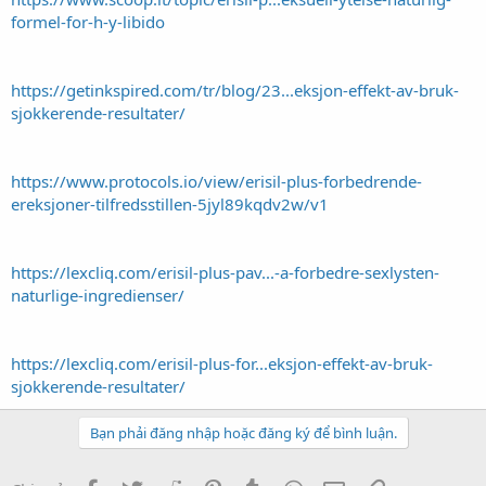
formel-for-h-y-libido
https://getinkspired.com/tr/blog/23...eksjon-effekt-av-bruk-
sjokkerende-resultater/
https://www.protocols.io/view/erisil-plus-forbedrende-
ereksjoner-tilfredsstillen-5jyl89kqdv2w/v1
https://lexcliq.com/erisil-plus-pav...-a-forbedre-sexlysten-
naturlige-ingredienser/
https://lexcliq.com/erisil-plus-for...eksjon-effekt-av-bruk-
sjokkerende-resultater/
Bạn phải đăng nhập hoặc đăng ký để bình luận.