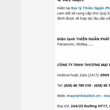
Hiện tại
Đại lý Thiên Ngân P
cam kết sẽ cung cấp cho Quý kh
định được sẽ hợp tác lâu dài v
Điện lạnh THIÊN NGÂN PHÁT 
Panasonic, Midea,.....
CÔNG TY TNHH THƯƠNG MẠI D
Hotline hoặc Zalo (24/7):
0909 
Tel
:
(028) 66 789 516 - (028) 66 
Web:
maylanhdaikin.vn
-
ma
Địa chỉ:
244/25 Đường HT17, 