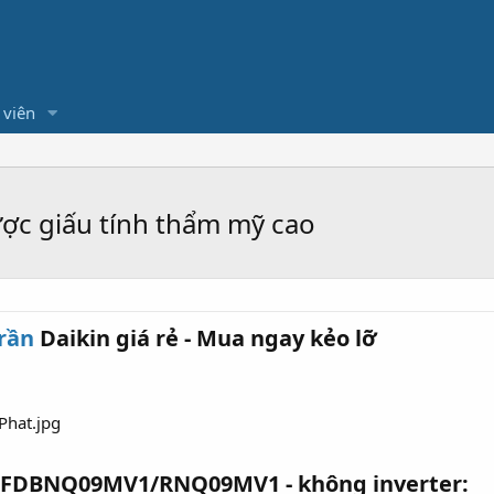
 viên
ược giấu tính thẩm mỹ cao
rần
Daikin giá rẻ - Mua ngay kẻo lỡ​
n FDBNQ09MV1/RNQ09MV1 - không inverter:​