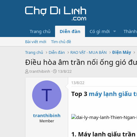
Trang chủ
Diễn đàn
Có gì mới
Thành
Bài viết mới
Tìm chủ đề
Trang chủ
Diễn đàn
RAO VẶT - MUA BÁN
Điện Máy
Điều hòa âm trần nối ống gió đ
T
N
tranthibinh
13/8/22
h
g
r
à
13/8/22
e
y
T
Top 3
máy lạnh giấu t
a
g
d
ử
s
i
t
tranthibinh
a
r
Member
t
e
1. Máy lạnh giấu trầ