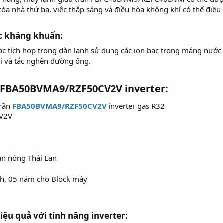
tòa nhà thứ ba, việc thắp sáng và điều hòa không khí có thể điều 
c kháng khuẩn:​
tích hợp trong dàn lạnh sử dụng các ion bạc trong máng nước xả
i và tắc nghẽn đường ống.
n FBA50BVMA9/RZF50CV2V inverter:​
trần
FBA50BVMA9/RZF50CV2V
inverter gas R32
V2V
àn nóng Thái Lan
nh, 05 năm cho Block máy
iệu quả với tính năng inverter:​