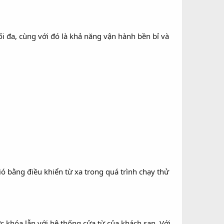
 đa, cùng với đó là khả năng vận hành bền bỉ và
ằng điều khiển từ xa trong quá trình chạy thử
khóa lẫn với hệ thống cửa từ của khách sạn. Với