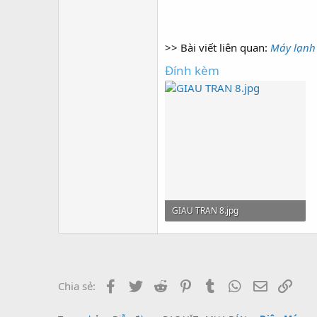
>> Bài viết liên quan:
Máy lạnh 
Đính kèm
GIAU TRAN 8.jpg
283.2 KB · Lượt xem: 0
Facebook
Twitter
Reddit
Pinterest
Tumblr
WhatsApp
Email
Link
Chia sẻ: