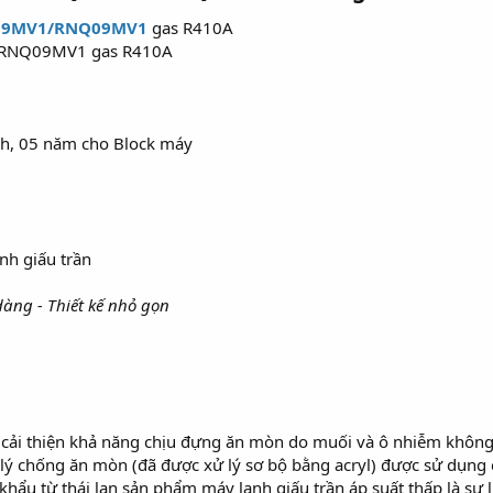
09MV1/RNQ09MV1
gas R410A
/RNQ09MV1 gas R410A
nh, 05 năm cho Block máy
dàng - Thiết kế nhỏ gọn
cải thiện khả năng chịu đựng ăn mòn do muối và ô nhiễm không k
chống ăn mòn (đã được xử lý sơ bộ bằng acryl) được sử dụng cho
hẩu từ thái lan sản phẩm máy lạnh giấu trần áp suất thấp là sự 