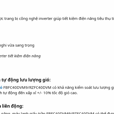
ng bị công nghệ inverter giúp tiết kiệm điện năng tiêu thụ tối
rter tiết kiệm điện năng
 tự động lưu lượng gió:​
ió
FBFC40DVM9/RZFC40DVM có khả năng kiểm soát lưu lượng gió b
 tự động đến xấp xỉ +/- 10% tốc độ gió cao.
 liên động:​
ện năng, máy lạnh giấu trần FBFC40DVM9/RZFC40DVM có thế được 