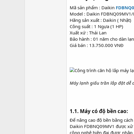
r
Mã sản phẩm : Daikin
FDBNQ
Model : Daikin FDBNQ09MV1
Hãng sản xuất : Daikin ( Nhật)
Công suất : 1 Ngựa (1 HP)
Xuất xứ : Thái Lan
Bảo hành : 01 năm cho dàn lạ
Giá bán : 13.750.000 VNĐ
Máy lạnh giấu trần lắp đặt dễ 
1.1. Máy có độ bền cao:​
Để nâng cao độ bền bằng cách 
Daikin FDBNQ09MV1 được xử lý 
công nghệ hiện đại được nhập k