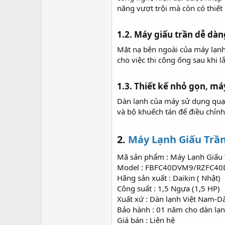
năng vượt trội mà còn có thiết
1.2. Máy giấu trần dễ dàng
Mặt nạ bên ngoài của máy lạnh
cho việc thi công ống sau khi lắ
1.3. Thiết kế nhỏ gọn, máy
Dàn lạnh của máy sử dụng quạt 
và bộ khuếch tán để điều chỉnh
2.
Máy Lạnh Giấu Trầ
Mã sản phẩm : Máy Lạnh Giấu 
Model : FBFC40DVM9/RZFC4
Hãng sản xuất : Daikin ( Nhật)
Công suất : 1,5 Ngựa (1,5 HP)
Xuất xứ : Dàn lạnh Việt Nam-D
Bảo hành : 01 năm cho dàn lạ
Giá bán : Liên hệ