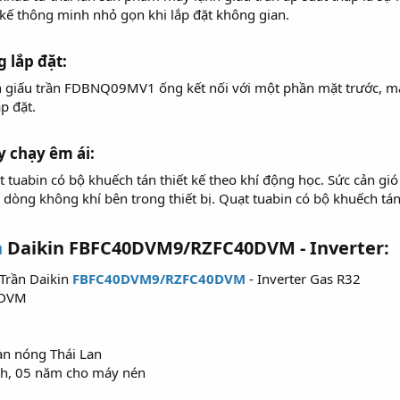
 kế thông minh nhỏ gọn khi lắp đặt không gian.
 lắp đặt:​
 giấu trần FDBNQ09MV1 ống kết nối với một phần mặt trước, mặt
p đặt.
 chạy êm ái:​
tuabin có bộ khuếch tán thiết kế theo khí động học. Sức cản gi
 dòng không khí bên trong thiết bị. Quạt tuabin có bộ khuếch tá
n
Daikin FBFC40DVM9/RZFC40DVM - Inverter:​
Trần Daikin
FBFC40DVM9/RZFC40DVM
- Inverter Gas R32
0DVM
àn nóng Thái Lan
nh, 05 năm cho máy nén