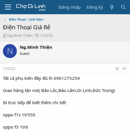
Đăng nhập
Đăng ký
Điện Thoại - Linh Kiện
Điện Thoại Giá Rẻ
T
N
Ng.Minh Thiện
17/2/22
h
g
r
à
Ng.Minh Thiện
N
e
y
Guest
a
g
d
ử
s
i
17/2/22
#1
t
a
Tất cả phụ kiện đầy đủ lh 0961275254
r
t
Giao hàng tận nơi( Bảo Lộc,Bảo Lâm,Di Linh,Đức Trọng)
e
r
Ib trực tiếp để biết thêm chi tiết
oppo f1s 1tr550
oppo f3 1tr6