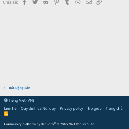
Facebook
Twitter
Reddit
Pinterest
Tumblr
WhatsApp
Email
Link
Chia sẻ:
Bất Động Sản
Tiếng Việt (VN)
Liên hệ
Quy định và Nội quy
Privacy policy
Trợ giúp
Trang chủ
R
S
S
®
Community platform by XenForo
© 2010-2021 XenForo Ltd.