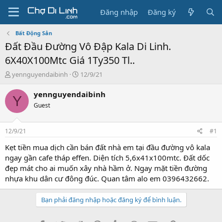
Đăng nhập
Đăng ký
Bất Động Sản
Đất Đầu Đường Vô Đập Kala Di Linh.
6X40X100Mtc Giá 1Ty350 Tl..
T
N
yennguyendaibinh
12/9/21
h
g
r
à
yennguyendaibinh
Y
e
y
Guest
a
g
d
ử
s
i
12/9/21
#1
t
a
Kẹt tiền mua dịch cần bán đất nhà em tại đầu đường vô kala
r
ngay gần cafe tháp effen. Diện tích 5,6x41x100mtc. Đất dốc
t
đẹp mát cho ai muốn xây nhà hầm ở. Ngay mặt tiền đường
e
nhựa khu dân cư đông đúc. Quan tâm alo em 0396432662.
r
Bạn phải đăng nhập hoặc đăng ký để bình luận.