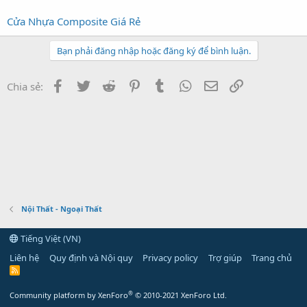
Cửa Nhựa Composite Giá Rẻ
Bạn phải đăng nhập hoặc đăng ký để bình luận.
Facebook
Twitter
Reddit
Pinterest
Tumblr
WhatsApp
Email
Link
Chia sẻ:
Nội Thất - Ngoại Thất
Tiếng Việt (VN)
Liên hệ
Quy định và Nội quy
Privacy policy
Trợ giúp
Trang chủ
R
S
S
®
Community platform by XenForo
© 2010-2021 XenForo Ltd.