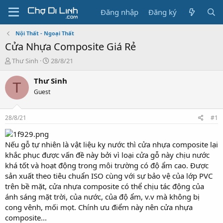
Đăng nhập
Đăng ký
Nội Thất - Ngoại Thất
Cửa Nhựa Composite Giá Rẻ
T
N
Thư Sinh
28/8/21
h
g
r
à
Thư Sinh
T
e
y
Guest
a
g
d
ử
s
i
28/8/21
#1
t
a
r
Nếu gỗ tự nhiên là vật liệu kỵ nước thì cửa nhựa composite lại
t
khắc phục được vấn đề này bởi vì loại cửa gỗ này chịu nước
e
khá tốt và hoạt động trong môi trường có độ ẩm cao. Được
r
sản xuất theo tiêu chuẩn ISO cùng với sự bảo vệ của lớp PVC
trên bề mặt, cửa nhựa composite có thể chịu tác động của
ánh sáng mặt trời, của nước, của độ ẩm, v.v mà không bị
cong vênh, mối mọt. Chính ưu điểm này nên cửa nhựa
composite...