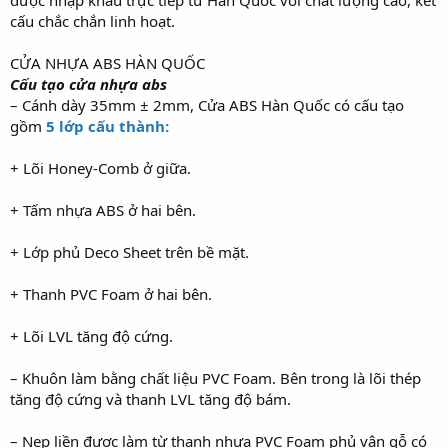
được nhập khẩu trực tiếp từ Hàn Quốc với chất lượng cao, kết
cấu chắc chắn linh hoạt.
CỬA NHỰA ABS HÀN QUỐC
Cấu tạo cửa nhựa abs
– Cánh dày 35mm ± 2mm, Cửa ABS Hàn Quốc có cấu tạo
gồm
5 lớp cấu thành:
+ Lõi Honey-Comb ở giữa.
+ Tấm nhựa ABS ở hai bên.
+ Lớp phủ Deco Sheet trên bề mặt.
+ Thanh PVC Foam ở hai bên.
+ Lõi LVL tăng độ cứng.
– Khuôn làm bằng chất liệu PVC Foam. Bên trong là lõi thép
tăng độ cứng và thanh LVL tăng độ bám.
– Nẹp liền được làm từ thanh nhựa PVC Foam phủ vân gỗ có