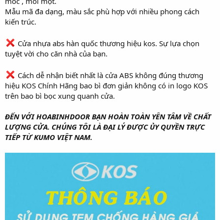
mốc , mối mọt.
Mẫu mã đa dạng, màu sắc phù hợp với nhiều phong cách
kiến trúc.
Cửa nhựa abs hàn quốc thương hiệu kos. Sự lựa chọn
tuyệt vời cho căn nhà của bạn.
Cách dễ nhận biết nhất là cửa ABS không đúng thương
hiệu KOS Chính Hãng bao bì đơn giản không có in logo KOS
trên bao bì bọc xung quanh cửa.
ĐẾN VỚI HOABINHDOOR BẠN HOÀN TOÀN YÊN TÂM VỀ CHẤT
LƯỢNG CỬA. CHÚNG TÔI LÀ ĐẠI LÝ ĐƯỢC ỦY QUYỀN TRỰC
TIẾP TỪ KUMO VIỆT NAM.