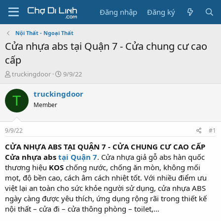
Đăng nhập
Đăng ký
Nội Thất - Ngoại Thất
Cửa nhựa abs tại Quận 7 - Cửa chung cư cao
cấp
T
N
truckingdoor
9/9/22
h
g
r
à
truckingdoor
T
e
y
Member
a
g
d
ử
s
i
9/9/22
#1
t
a
CỬA NHỰA ABS TẠI QUẬN 7 - CỬA CHUNG CƯ CAO CẤP
r
Cửa nhựa abs
tại Quận 7
. Cửa nhựa giả gỗ abs hàn quốc
t
thương hiệu
KOS
chống nước, chống ăn mòn, không mối
e
mọt, độ bền cao, cách âm cách nhiệt tốt. Với nhiều điểm ưu
r
việt lại an toàn cho sức khỏe người sử dụng, cửa nhựa ABS
ngày càng được yêu thích, ứng dụng rộng rãi trong thiết kế
nội thất – cửa đi – cửa thông phòng – toilet,…