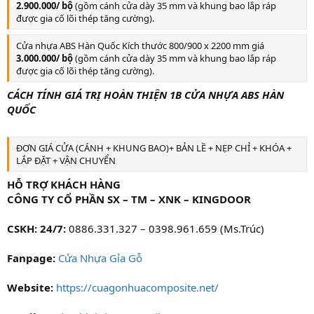
2.900.000/ bộ
(gồm cánh cửa dày 35 mm và khung bao lắp ráp
được gia cố lõi thép tăng cường).
Cửa nhựa ABS Hàn Quốc Kích thước 800/900 x 2200 mm giá
3.000.000/ bộ
(gồm cánh cửa dày 35 mm và khung bao lắp ráp
được gia cố lõi thép tăng cường).
CÁCH TÍNH GIÁ TRỊ HOÀN THIỆN 1B CỬA NHỰA ABS HÀN
QUỐC
ĐƠN GIÁ CỬA (CÁNH + KHUNG BAO)+ BẢN LỀ + NẸP CHỈ + KHÓA +
LẮP ĐẶT + VẬN CHUYỂN
HỖ TRỢ KHÁCH HÀNG
CÔNG TY CỔ PHẦN SX – TM – XNK – KINGDOOR
CSKH: 24/7:
0886.331.327 – 0398.961.659 (Ms.Trúc)
Fanpage:
Cửa Nhựa Gỉa Gỗ
Website:
https://cuagonhuacomposite.net/