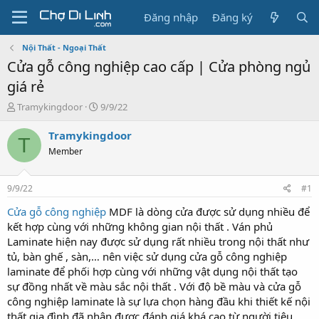
Đăng nhập
Đăng ký
Nội Thất - Ngoại Thất
Cửa gỗ công nghiệp cao cấp | Cửa phòng ngủ
giá rẻ
T
N
Tramykingdoor
9/9/22
h
g
r
à
Tramykingdoor
T
e
y
Member
a
g
d
ử
s
i
9/9/22
#1
t
a
Cửa gỗ công nghiệp
MDF là dòng cửa được sử dụng nhiều để
r
kết hợp cùng với những không gian nội thất . Ván phủ
t
Laminate hiện nay được sử dụng rất nhiều trong nội thất như
e
tủ, bàn ghế , sàn,… nên việc sử dụng cửa gỗ công nghiệp
r
laminate để phối hợp cùng với những vật dụng nội thất tạo
sự đồng nhất về màu sắc nội thất . Với độ bề màu và cửa gỗ
công nghiệp laminate là sự lựa chọn hàng đầu khi thiết kế nội
thất gia đình đã nhận được đánh giá khá cao từ người tiêu