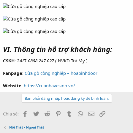
VI. Thông tin hỗ trợ khách hàng:
CSKH
: 24/7
0888.247.027
( NVKD Trà My )
Fanpage
:
Cửa gỗ công nghiệp – hoabinhdoor
Website
:
https://cuanhavesinh.vn/
Bạn phải đăng nhập hoặc đăng ký để bình luận.
Facebook
Twitter
Reddit
Pinterest
Tumblr
WhatsApp
Email
Link
Chia sẻ:
Nội Thất - Ngoại Thất