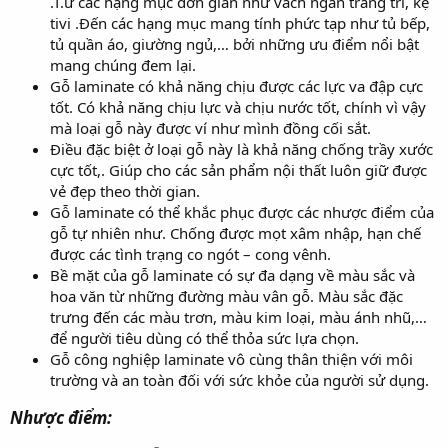
.T.ừ các hạng mục đơn giản như vách ngăn trang trí, kệ
tivi .Đến các hạng mục mang tính phức tạp như tủ bếp,
tủ quần áo, giường ngủ,… bởi những ưu điểm nổi bật
mang chúng đem lại.
Gỗ laminate có khả năng chịu được các lực va đập cực
tốt. Có khả năng chịu lực và chịu nước tốt, chính vì vậy
mà loại gỗ này được ví như mình đồng cối sắt.
Điều đặc biệt ở loại gỗ này là khả năng chống trầy xước
cực tốt,. Giúp cho các sản phẩm nội thất luôn giữ được
vẻ đẹp theo thời gian.
Gỗ laminate có thể khắc phục được các nhược điểm của
gỗ tự nhiên như. Chống được mọt xâm nhập, hạn chế
được các tình trạng co ngót – cong vênh.
Bề mặt của gỗ laminate có sự đa dạng về màu sắc và
hoa văn từ những đường màu vân gỗ. Màu sắc đặc
trưng đến các màu trơn, màu kim loại, màu ánh nhũ,…
để người tiêu dùng có thể thỏa sức lựa chọn.
Gỗ công nghiệp laminate vô cùng thân thiện với môi
trường và an toàn đối với sức khỏe của người sử dụng.
Nhược điểm: