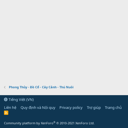
Phong Thủy - Đồ Cổ - Cây Cảnh - Thú Nuôi
Tiếng Việt (VN)
Liên hệ
Quy định và Nội quy
Privacy policy
Trợ giúp
Trang chủ
R
S
S
®
Community platform by XenForo
© 2010-2021 XenForo Ltd.