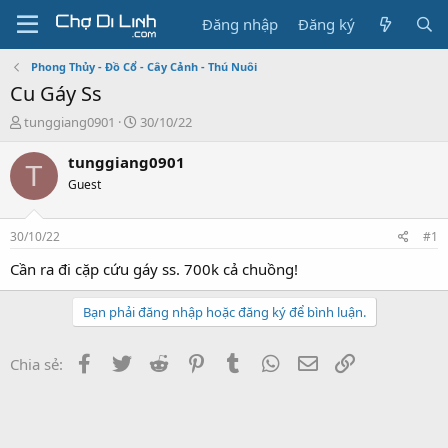
Đăng nhập
Đăng ký
Phong Thủy - Đồ Cổ - Cây Cảnh - Thú Nuôi
Cu Gáy Ss
T
N
tunggiang0901
30/10/22
h
g
r
à
tunggiang0901
T
e
y
Guest
a
g
d
ử
s
i
30/10/22
#1
t
a
Cần ra đi cặp cứu gáy ss. 700k cả chuồng!
r
t
Bạn phải đăng nhập hoặc đăng ký để bình luận.
e
r
Facebook
Twitter
Reddit
Pinterest
Tumblr
WhatsApp
Email
Link
Chia sẻ: